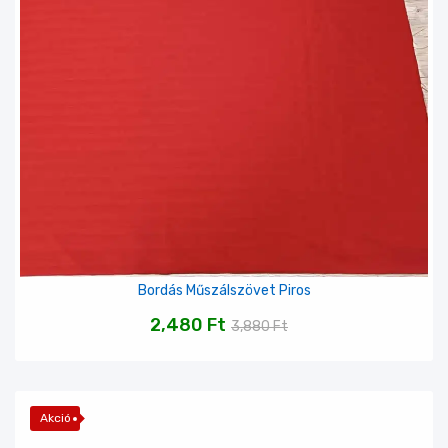
Bordás Műszálszövet Piros
2,480
Ft
3,880
Ft
Akció