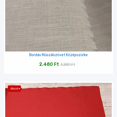
Bordás Műszálszövet Középszürke
2,480
Ft
3,880
Ft
Akció