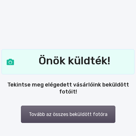
Önök küldték!
Tekintse meg elégedett vásárlóink beküldött
fotóit!
Tovább az összes beküldött fotóra