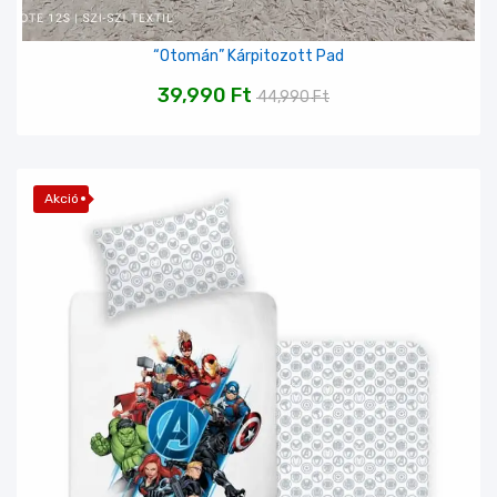
“Otomán” Kárpitozott Pad
39,990
Ft
44,990
Ft
Akció