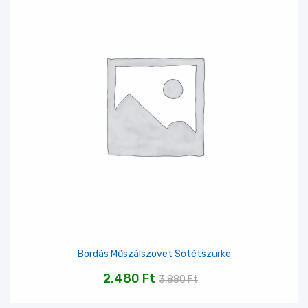
Bordás Műszálszövet Sötétszürke
2,480
Ft
3,880
Ft