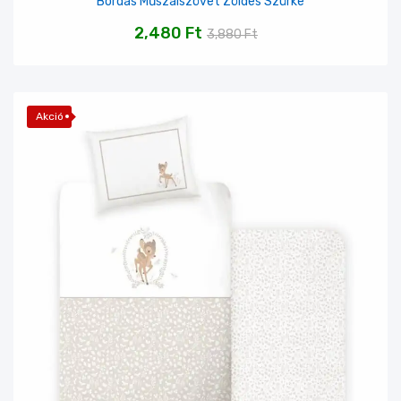
Bordás Műszálszövet Zöldes Szürke
2,480
Ft
3,880
Ft
Akció