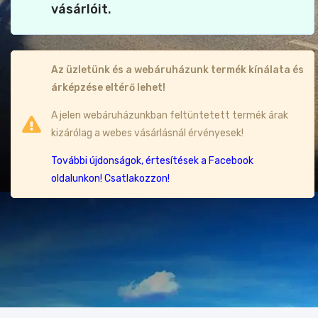
vásárlóit.
Az üzletünk és a webáruházunk termék kínálata és
árképzése eltérő lehet!
A jelen webáruházunkban feltüntetett termék árak
kizárólag a webes vásárlásnál érvényesek!
További újdonságok, értesítések a Facebook
oldalunkon! Csatlakozzon!