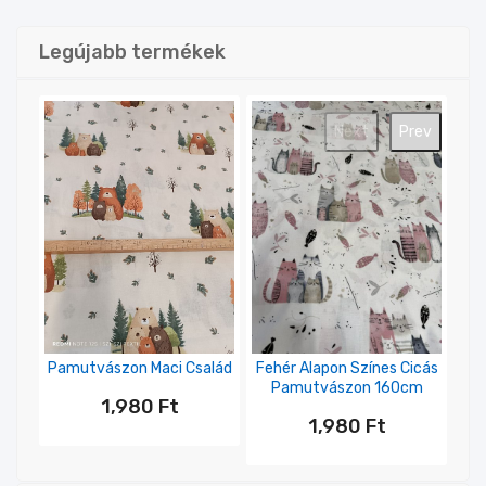
Legújabb
termékek
Next
Prev
Pamutvászon Maci Család
Fehér Alapon Színes Cicás
Pamutvászon 160cm
1,980
Ft
1,980
Ft