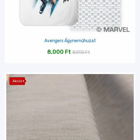
Avengers Ágyneműhuzat
8,000
Ft
8,900
Ft
Akció