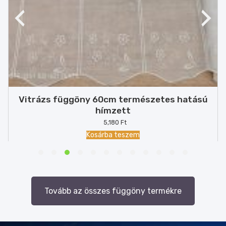
Vitrázs függöny 60cm természetes hatású
hímzett
5,180
Ft
Kosárba teszem
Tovább az összes függöny termékre