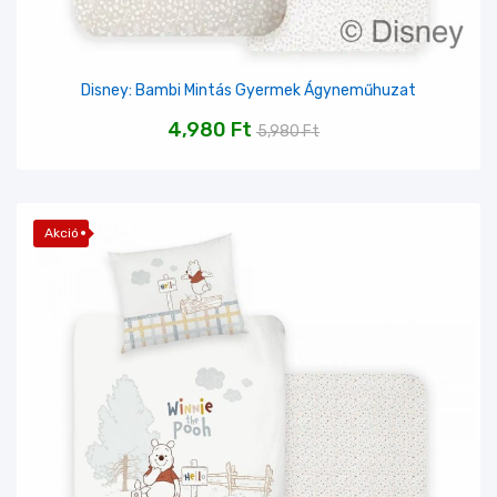
Disney: Bambi Mintás Gyermek Ágyneműhuzat
4,980
Ft
5,980
Ft
Akció