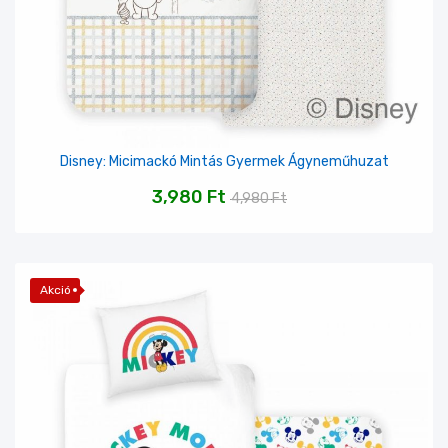
Disney: Micimackó Mintás Gyermek Ágyneműhuzat
3,980
Ft
4,980
Ft
Akció