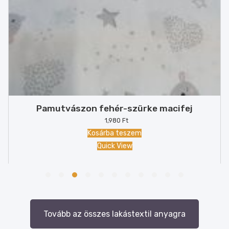
Pamutvászon fehér-szürke macifej
1,980
Ft
Kosárba teszem
Quick View
Tovább az összes lakástextil anyagra