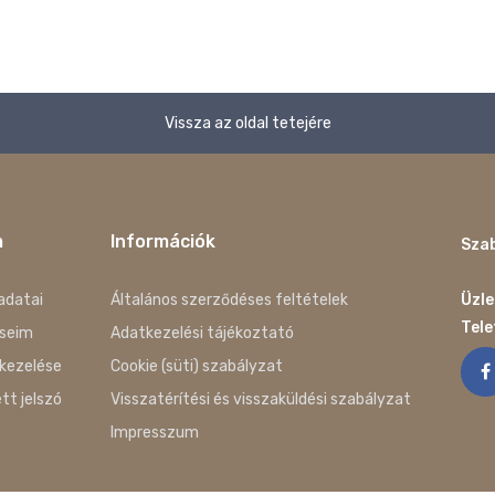
Vissza az oldal tetejére
m
Információk
Szab
adatai
Általános szerződéses feltételek
Üzle
Tel
seim
Adatkezelési tájékoztató
kezelése
Cookie (süti) szabályzat
ett jelszó
Visszatérítési és visszaküldési szabályzat
Impresszum