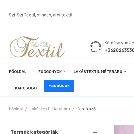
Szi-Szi Textil, minden, ami textil.
Kérdése van? Hí
+362026353
FŐOLDAL
FÜGGÖNYÖK
LAKÁSTEXTIL MÉTERÁRU
Angin, Pelenka, Milonó, Pul Anyagok
Facebook
KAPCSOLAT
Főoldal
Lakástextil Darabáru
Törölköző
Termék kategóriák