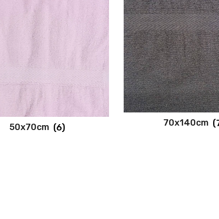
70x140cm
(
50x70cm
(6)