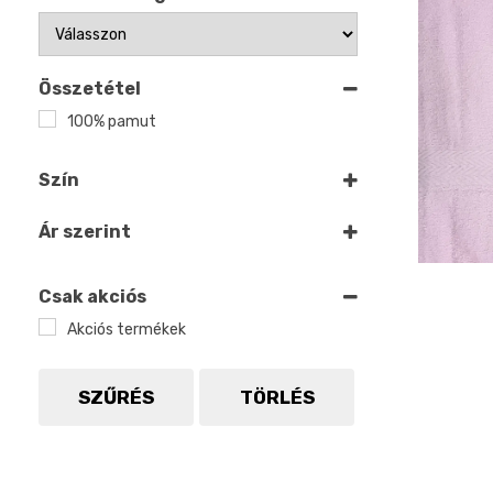
Összetétel
100% pamut
Szín
Fehér
Ár szerint
Szürke
antracit szörke
Csak akciós
Akciós termékek
antracit szürke
Barna
SZŰRÉS
TÖRLÉS
Bézs
Drapp
kiwi zöld