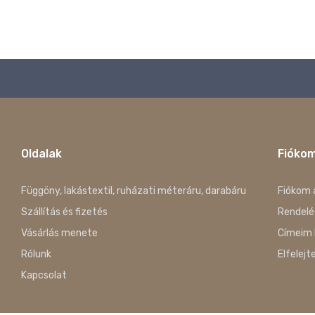
napsárga
Sötétkék
Türkiz
vajsárga
Oldalak
Fióko
Függöny, lakástextil, ruházati méteráru, darabáru
Fiókom 
Szállítás és fizetés
Rendelé
Vásárlás menete
Címeim 
Rólunk
Elfelejt
Kapcsolat