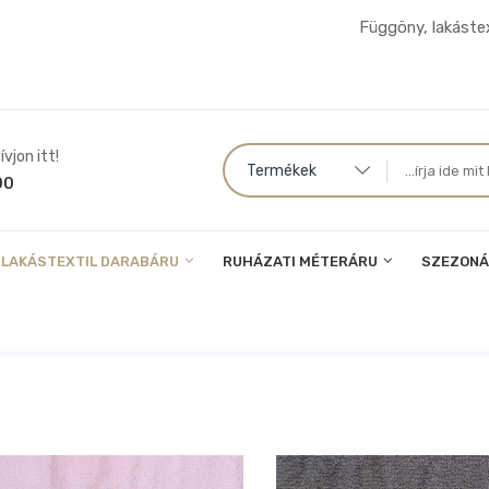
Függöny, lakástex
vjon itt!
Termékek
00
LAKÁSTEXTIL DARABÁRU
RUHÁZATI MÉTERÁRU
SZEZONÁ