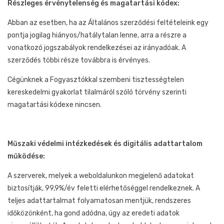
Részleges érvénytelenség és magatartási kódex:
Abban az esetben, ha az Általános szerződési feltételeink egy
pontja jogilag hiányos/hatálytalan lenne, arra a részre a
vonatkozó jogszabályok rendelkezései az irányadóak. A
szerződés többi része továbbra is érvényes.
Cégünknek a Fogyasztókkal szembeni tisztességtelen
kereskedelmi gyakorlat tilalmáról szóló törvény szerinti
magatartási kódexe nincsen.
Műszaki védelmi intézkedések és digitális adattartalom
működése:
A szerverek, melyek a weboldalunkon megjelenő adatokat
biztosítják, 99,9%/év feletti elérhetőséggel rendelkeznek. A
teljes adattartalmat folyamatosan mentjük, rendszeres
időközönként, ha gond adódna, úgy az eredeti adatok