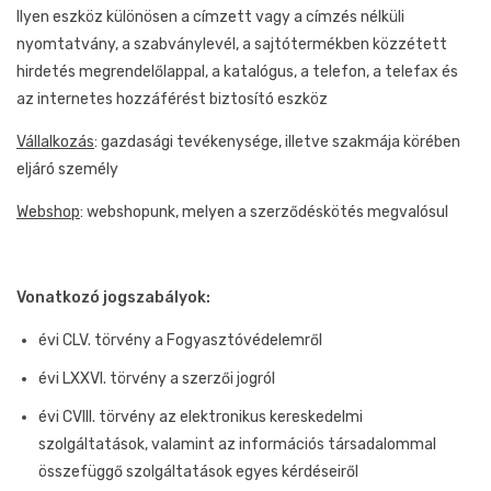
Ilyen eszköz különösen a címzett vagy a címzés nélküli
nyomtatvány, a szabványlevél, a sajtótermékben közzétett
hirdetés megrendelőlappal, a katalógus, a telefon, a telefax és
az internetes hozzáférést biztosító eszköz
Vállalkozás
: gazdasági tevékenysége, illetve szakmája körében
eljáró személy
Webshop
: webshopunk, melyen a szerződéskötés megvalósul
Vonatkozó jogszabályok:
évi CLV. törvény a Fogyasztóvédelemről
évi LXXVI. törvény a szerzői jogról
évi CVIII. törvény az elektronikus kereskedelmi
szolgáltatások, valamint az információs társadalommal
összefüggő szolgáltatások egyes kérdéseiről