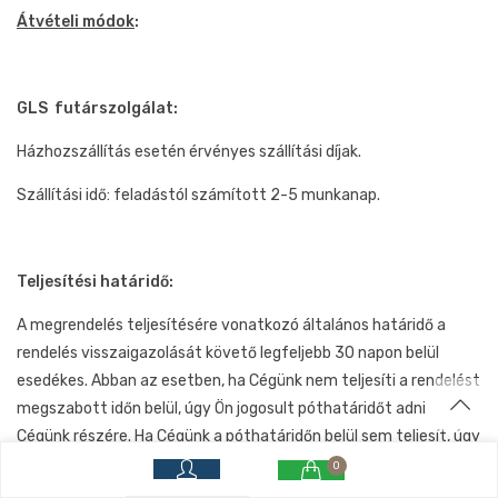
Átvételi módok
:
GLS futárszolgálat:
Házhozszállítás esetén érvényes szállítási díjak.
Szállítási idő: feladástól számított 2-5 munkanap.
Teljesítési határidő:
A megrendelés teljesítésére vonatkozó általános határidő a
rendelés visszaigazolását követő legfeljebb 30 napon belül
esedékes. Abban az esetben, ha Cégünk nem teljesíti a rendelést
megszabott időn belül, úgy Ön jogosult póthatáridőt adni
Cégünk részére. Ha Cégünk a póthatáridőn belül sem teljesít, úgy
Ön jogosult a szerződéstől elállni.
0