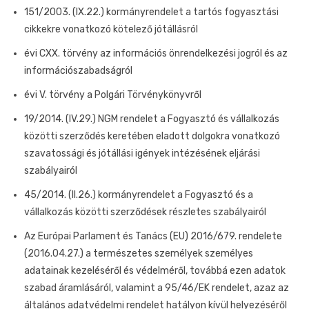
151/2003. (IX.22.) kormányrendelet a tartós fogyasztási
cikkekre vonatkozó kötelező jótállásról
évi CXX. törvény az információs önrendelkezési jogról és az
információszabadságról
évi V. törvény a Polgári Törvénykönyvről
19/2014. (IV.29.) NGM rendelet a Fogyasztó és vállalkozás
közötti szerződés keretében eladott dolgokra vonatkozó
szavatossági és jótállási igények intézésének eljárási
szabályairól
45/2014. (II.26.) kormányrendelet a Fogyasztó és a
vállalkozás közötti szerződések részletes szabályairól
Az Európai Parlament és Tanács (EU) 2016/679. rendelete
(2016.04.27.) a természetes személyek személyes
adatainak kezeléséről és védelméről, továbbá ezen adatok
szabad áramlásáról, valamint a 95/46/EK rendelet, azaz az
általános adatvédelmi rendelet hatályon kívül helyezéséről