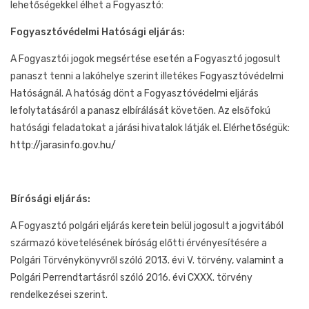
lehetőségekkel élhet a Fogyasztó:
Fogyasztóvédelmi Hatósági eljárás:
A Fogyasztói jogok megsértése esetén a Fogyasztó jogosult
panaszt tenni a lakóhelye szerint illetékes Fogyasztóvédelmi
Hatóságnál. A hatóság dönt a Fogyasztóvédelmi eljárás
lefolytatásáról a panasz elbírálását követően. Az elsőfokú
hatósági feladatokat a járási hivatalok látják el. Elérhetőségük:
http://jarasinfo.gov.hu/
Bírósági eljárás:
A Fogyasztó polgári eljárás keretein belül jogosult a jogvitából
származó követelésének bíróság előtti érvényesítésére a
Polgári Törvénykönyvről szóló 2013. évi V. törvény, valamint a
Polgári Perrendtartásról szóló 2016. évi CXXX. törvény
rendelkezései szerint.