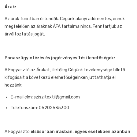
Árak:
Az árak forintban értendők. Cégünk alanyi adómentes, ennek
megfelelően az áraknak ÁFA tartalma nincs. Fenntartjuk az
árváltoztatás jogát.
Panaszügyintézés és jogérvényesítési lehetőségek:
A Fogyasztó az Árukat, illetőleg Cégünk tevékenységét illető
kifogásait a következő elérhetőségeinken juttathatja el
hozzánk:
E-mail cím: sziszitextil@gmail.com
Telefonszám: 06202635300
A Fogyasztó
elsősorban írásban, egyes esetekben azonban