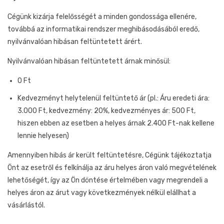
Cégünk kizárja felelősségét a minden gondossága ellenére,
továbbá az informatikai rendszer meghibásodásából eredő,
nyilvánvalóan hibásan feltüntetett árért.
Nyilvánvalóan hibásan feltüntetett árnak minősül:
0 Ft
Kedvezményt helytelenül feltüntető ár (pl.: Áru eredeti ára:
3.000 Ft, kedvezmény: 20%, kedvezményes ár: 500 Ft,
hiszen ebben az esetben a helyes árnak 2.400 Ft-nak kellene
lennie helyesen)
Amennyiben hibás ár került feltüntetésre, Cégünk tájékoztatja
Önt az esetről és felkínálja az áru helyes áron való megvételének
lehetőségét, így az Ön döntése értelmében vagy megrendeli a
helyes áron az árut vagy következmények nélkül elállhat a
vásárlástól.