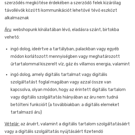
szerződés megkötése érdekében a szerződő felek kizárólag
távollévők közötti kommunikációt lehetővé tévő eszközt
alkalmaznak
Áru
: webshopunk kínálatában lévő, eladásra szánt, birtokba
vehető:
ingó dolog, ideértve a tartályban, palackban vagy egyéb
módon korlátozott mennyiségben vagy meghatározott
űrtartalommal kiszerelt víz, gáz és villamos energia, valamint
ingó dolog, amely digitális tartalmat vagy digitális
szolgáltatást foglal magában vagy azzal össze van
kapcsolva, olyan módon, hogy az érintett digitális tartalom
vagy digitális szolgáltatás hiányában az áru nem tudná
betölteni funkcióit (a továbbiakban: a digitális elemeket
tartalmazó áru)
Vételár:
az áruért, valamint a digitális tartalom szolgáltatásáért
vagy a digitális szolgáltatás nyújtásáért fizetendő