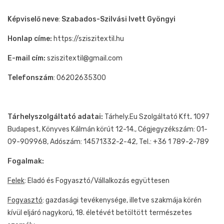
Képviselő neve
:
Szabados-Szilvási Ivett Gyöngyi
Honlap címe:
https://sziszitextil.hu
E-mail cím:
sziszitextil@gmail.com
Telefonszám
: 06202635300
Tárhelyszolgáltató adatai:
Tárhely.Eu Szolgáltató Kft
.
1097
Budapest, Könyves Kálmán körút 12-14., Cégjegyzékszám: 01-
09-909968, Adószám: 14571332-2-42, Tel.: +36 1 789-2-789
Fogalmak:
Felek
: Eladó és Fogyasztó/Vállalkozás együttesen
Fogyasztó
: gazdasági tevékenysége, illetve szakmája körén
kívül eljáró nagykorú, 18. életévét betöltött természetes