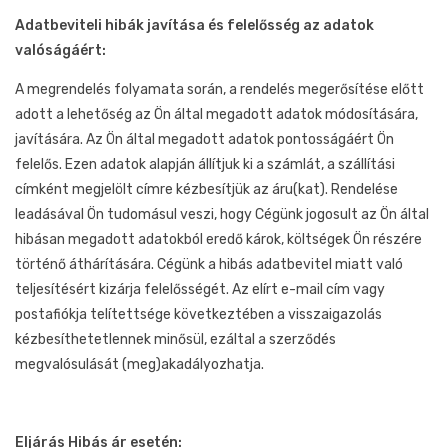
Adatbeviteli hibák javítása és felelősség az adatok
valóságáért:
A megrendelés folyamata során, a rendelés megerősítése előtt
adott a lehetőség az Ön által megadott adatok módosítására,
javítására. Az Ön által megadott adatok pontosságáért Ön
felelős. Ezen adatok alapján állítjuk ki a számlát, a szállítási
címként megjelölt címre kézbesítjük az áru(kat). Rendelése
leadásával Ön tudomásul veszi, hogy Cégünk jogosult az Ön által
hibásan megadott adatokból eredő károk, költségek Ön részére
történő áthárítására. Cégünk a hibás adatbevitel miatt való
teljesítésért kizárja felelősségét. Az elírt e-mail cím vagy
postafiókja telítettsége következtében a visszaigazolás
kézbesíthetetlennek minősül, ezáltal a szerződés
megvalósulását (meg)akadályozhatja.
Eljárás Hibás ár esetén: