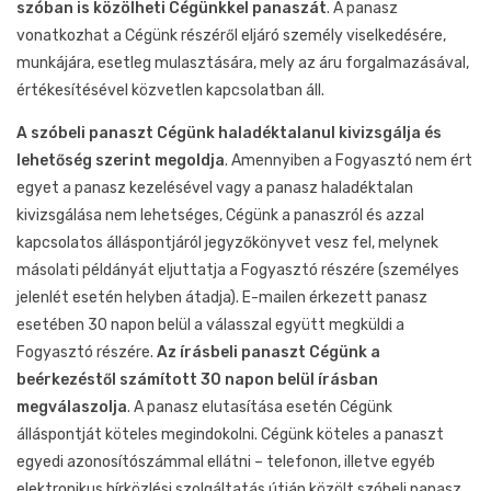
szóban is közölheti Cégünkkel panaszát
. A panasz
vonatkozhat a Cégünk részéről eljáró személy viselkedésére,
munkájára, esetleg mulasztására, mely az áru forgalmazásával,
értékesítésével közvetlen kapcsolatban áll.
A szóbeli panaszt Cégünk haladéktalanul kivizsgálja és
lehetőség szerint megoldja
. Amennyiben a Fogyasztó nem ért
egyet a panasz kezelésével vagy a panasz haladéktalan
kivizsgálása nem lehetséges, Cégünk a panaszról és azzal
kapcsolatos álláspontjáról jegyzőkönyvet vesz fel, melynek
másolati példányát eljuttatja a Fogyasztó részére (személyes
jelenlét esetén helyben átadja). E-mailen érkezett panasz
esetében 30 napon belül a válasszal együtt megküldi a
Fogyasztó részére.
Az írásbeli panaszt Cégünk a
beérkezéstől számított 30 napon belül írásban
megválaszolja
. A panasz elutasítása esetén Cégünk
álláspontját köteles megindokolni. Cégünk köteles a panaszt
egyedi azonosítószámmal ellátni – telefonon, illetve egyéb
elektronikus hírközlési szolgáltatás útján közölt szóbeli panasz