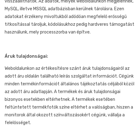
visszaállíthatók. Az adatok, melyek weboldalunkon megjelennek,
MySQL, illetve MSSQL adatbázisban kerülnek tárolásra. Ezen
adatokat érzékeny mivoltukból adódóan megfelelő erősségű
titkosítással tároljuk, kódolásukhoz pedig hardveres támogatást
használunk, mely processzorba van építve.
Áruk tulajdonságai:
Weboldalunkon az értékesítésre szánt áruk tulajdonságairól az
adott áru oldalán található leírás szolgáltat információt. Cégünk
minden termékinformációt általános tájékoztatás céljából közöl
az adott áru adatlapján. A termékek és áruk tulajdonságai
bizonyos esetekben eltérhetnek. A termékek esetében
feltüntetett termékfotók színe eltérhet a valóságban, hiszen a
monitorok által okozott színváltozásokért cégünk, vállalja a
felelősséget.