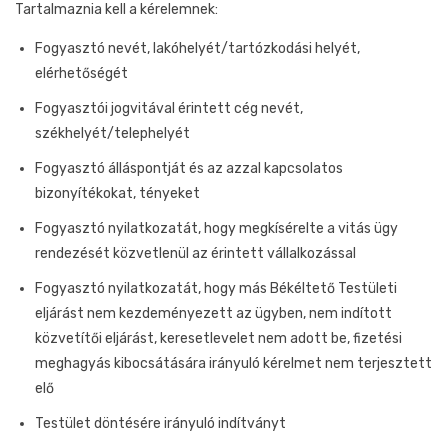
Tartalmaznia kell a kérelemnek:
Fogyasztó nevét, lakóhelyét/tartózkodási helyét,
elérhetőségét
Fogyasztói jogvitával érintett cég nevét,
székhelyét/telephelyét
Fogyasztó álláspontját és az azzal kapcsolatos
bizonyítékokat, tényeket
Fogyasztó nyilatkozatát, hogy megkísérelte a vitás ügy
rendezését közvetlenül az érintett vállalkozással
Fogyasztó nyilatkozatát, hogy más Békéltető Testületi
eljárást nem kezdeményezett az ügyben, nem indított
közvetítői eljárást, keresetlevelet nem adott be, fizetési
meghagyás kibocsátására irányuló kérelmet nem terjesztett
elő
Testület döntésére irányuló indítványt