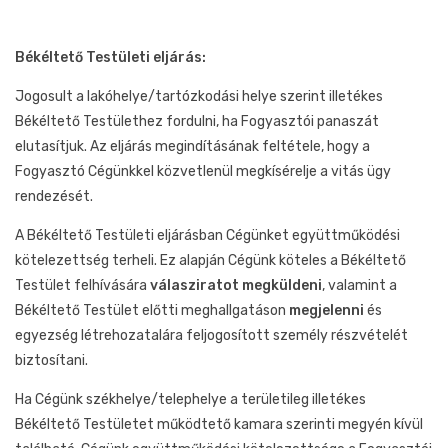
Békéltető Testületi eljárás:
Jogosult a lakóhelye/tartózkodási helye szerint illetékes
Békéltető Testülethez fordulni, ha Fogyasztói panaszát
elutasítjuk. Az eljárás megindításának feltétele, hogy a
Fogyasztó Cégünkkel közvetlenül megkísérelje a vitás ügy
rendezését.
A Békéltető Testületi eljárásban Cégünket együttműködési
kötelezettség terheli. Ez alapján Cégünk köteles a Békéltető
Testület felhívására
válasziratot megküldeni
, valamint a
Békéltető Testület előtti meghallgatáson
megjelenni
és
egyezség létrehozatalára feljogosított személy részvételét
biztosítani.
Ha Cégünk székhelye/telephelye a területileg illetékes
Békéltető Testületet működtető kamara szerinti megyén kívül