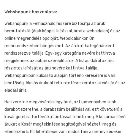
Webshopunk használata:
Webshopunk a Felhasználó részére biztosítja az áruk
bemutatását (áruk képpel, leírással, árral a weboldalon) és az
online megrendelés opcióját. Weboldalunkon Ön
menürendszerben böngészhet. Az árukat kategóriánként
rendszerezve találja. Egy-egy kategória nevére kattintva
megjelennek az abban szereplő áruk. A listaoldalról az áru
részletes leírását az áru nevére kattintva találja.
Webshopunkban kulcsszó alapján történő keresésre is van
lehetőség. Akciós áruknál feltüntetésre kerül az akciós ár és az
eladási ár is.
Ha szeretne megvásárolni egy árut, azt (amennyiben több
darabot szeretne, a darabszám beállításával, ezt követően) a
kosár gombra történő kattintással teheti meg. A kosárban lévő
árukat a Kosár megtekintése segítségével nézheti meg és
ellenőrizheti. Itt lehetősége van módosítani a mennyiségeken