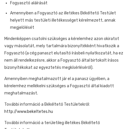
Fogyasztó aláírását
Amennyiben a Fogyasztó az illetékes Békéltető Testület
helyett más testületi illetékességet kérelmezett, annak
megjelölését
Mindenképpen csatolni szükséges a kérelemhez azon okiratot
vagy másolatát, mely tartalmára bizonyítékként hivatkozik a
Fogyasztó (a cég panaszt elutasító írásbeli nyilatkozatát, ha ez
nem áll rendelkezésre, akkor a Fogyasztó által birtokolt írásos
bizonyítékokat az egyeztetés megkísérléséről).
Amennyiben meghatalmazott jár el a panasz ügyében, a
kérelemhez mellékelni szükséges a Fogyasztó által kiadott
meghatalmazást.
További információ a Békéltető Testületekről:
http://www.bekeltetes.hu
További információ a területileg illetékes Békéltető