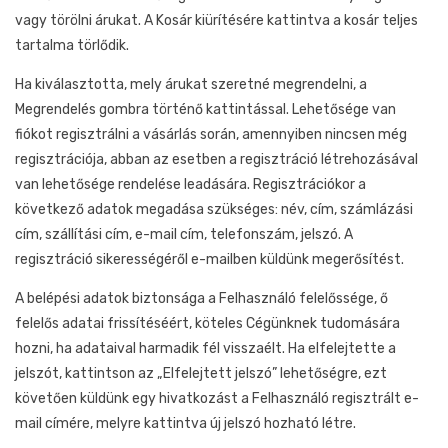
vagy törölni árukat. A Kosár kiürítésére kattintva a kosár teljes
tartalma törlődik.
Ha kiválasztotta, mely árukat szeretné megrendelni, a
Megrendelés gombra történő kattintással. Lehetősége van
fiókot regisztrálni a vásárlás során, amennyiben nincsen még
regisztrációja, abban az esetben a regisztráció létrehozásával
van lehetősége rendelése leadására. Regisztrációkor a
következő adatok megadása szükséges: név, cím, számlázási
cím, szállítási cím, e-mail cím, telefonszám, jelszó. A
regisztráció sikerességéről e-mailben küldünk megerősítést.
A belépési adatok biztonsága a Felhasználó felelőssége, ő
felelős adatai frissítéséért, köteles Cégünknek tudomására
hozni, ha adataival harmadik fél visszaélt. Ha elfelejtette a
jelszót, kattintson az „Elfelejtett jelszó” lehetőségre, ezt
követően küldünk egy hivatkozást a Felhasználó regisztrált e-
mail címére, melyre kattintva új jelszó hozható létre.