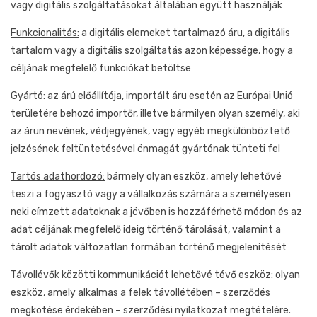
vagy digitális szolgáltatásokat általában együtt használják
Funkcionalitás:
a digitális elemeket tartalmazó áru, a digitális
tartalom vagy a digitális szolgáltatás azon képessége, hogy a
céljának megfelelő funkciókat betöltse
Gyártó:
az árú előállítója, importált áru esetén az Európai Unió
területére behozó importőr, illetve bármilyen olyan személy, aki
az árun nevének, védjegyének, vagy egyéb megkülönböztető
jelzésének feltüntetésével önmagát gyártónak tünteti fel
Tartós adathordozó:
bármely olyan eszköz, amely lehetővé
teszi a fogyasztó vagy a vállalkozás számára a személyesen
neki címzett adatoknak a jövőben is hozzáférhető módon és az
adat céljának megfelelő ideig történő tárolását, valamint a
tárolt adatok változatlan formában történő megjelenítését
Távollévők közötti kommunikációt lehetővé tévő eszköz:
olyan
eszköz, amely alkalmas a felek távollétében – szerződés
megkötése érdekében – szerződési nyilatkozat megtételére.