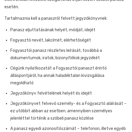
esetén.
Tartalmaznia kell a panaszról felvett jegyzőkönyvnek:
Panasz eljuttatásának helyét, módját, idejét
Fogyasztó nevét, lakcímét, elérhetőségét
Fogyasztói panasz részletes leírását, továbbá a
dokumentumok, iratok, bizonyítékok jegyzékét
Cégünk nyilatkozatát a Fogyasztói panaszt érintő
álláspontjáról, ha annak haladéktalan kivizsgálása
megoldható
Jegyzőkönyv felvételének helyét és idejét
Jegyzőkönyvet felvevő személy- és a Fogyasztó aláírását –
ez utóbbit abban az esetben, amennyiben személyes
jelenléttel történik a szóbeli panasz közlése
A panasz egyedi azonosítószámát – telefonon, illetve egyéb