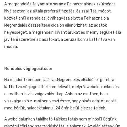
A megrendelés folyamata során a Felhasználónak szükséges
kiválasztani az általa preferált fizetési és szállítási módot.
Közvetlenül a rendelés jóváhagyása előtt a Felhasználó a
Megrendelés összesítése oldalon ellenőrizheti az adatok
helyességét, a megrendelni kívánt árukat és mennyiségüket. Ha
javítani szeretné az adatokat, a ceruza ikonra kattintva van
mód rá.
Rendelés véglegesítése:
Ha mindent rendben talál, a „Megrendelés elküldése” gombra
kattintva véglegesítheti rendelését, melyről weboldalunkon és
e-mailben is visszaigazolást kap. Abban az esetben, ha a
visszaigazoló e-mailben veszi észre, hogy hibás adatot adott
meg, kérjük, haladéktalanul, 24 órán belül jelezze felénk.
A weboldalunkon található tájékoztatás nem minősül Cégünk
részéről történő szerződéskötési ajánlatnak. Az ajánlattevő Ön.