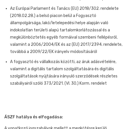
Az Európai Parlament és Tanács (EU) 2018/302. rendelete
(2018.02.28.) a belső piacon belül a Fogyasztó
állampolgársága, lakó/letelepedési helye alapján való
indokolatlan területi alapú tartalomkorlátozással és a
megkülönböztetés egyéb formáival szembeni fellépésről,
valamint a 2006/2004/EK és az (EU) 2017/2394. rendelete,
továbbá a 2009/22/EK irányelv módosításáról
A fogyasztó és vállalkozás közötti, az áruk adásvételére,
valamint a digitális tartalom szolgáltatására és digitális
szolgáltatások nyújtására irányuló szerződések részletes
szabályairól szóló 373/2021. (VI. 30.) Korm. rendelet
ÁSZF hatálya és elfogadása:
A vonatkozó jogszabályok mellett a megkötésre kerülő