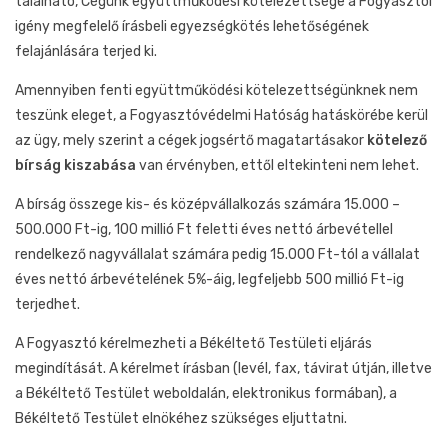
található, Cégünk együttműködési kötelezettsége a Fogyasztói
igény megfelelő írásbeli egyezségkötés lehetőségének
felajánlására terjed ki.
Amennyiben fenti együttműködési kötelezettségünknek nem
teszünk eleget, a Fogyasztóvédelmi Hatóság hatáskörébe kerül
az ügy, mely szerint a cégek jogsértő magatartásakor
kötelező
bírság kiszabása
van érvényben, ettől eltekinteni nem lehet.
A bírság összege kis- és középvállalkozás számára 15.000 –
500.000 Ft-ig, 100 millió Ft feletti éves nettó árbevétellel
rendelkező nagyvállalat számára pedig 15.000 Ft-tól a vállalat
éves nettó árbevételének 5%-áig, legfeljebb 500 millió Ft-ig
terjedhet.
A Fogyasztó kérelmezheti a Békéltető Testületi eljárás
megindítását. A kérelmet írásban (levél, fax, távirat útján, illetve
a Békéltető Testület weboldalán, elektronikus formában), a
Békéltető Testület elnökéhez szükséges eljuttatni.