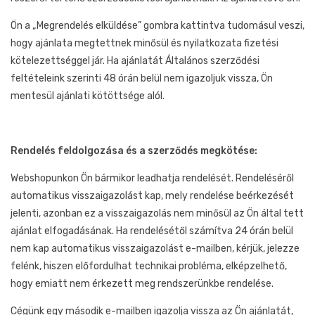
Ön a „Megrendelés elküldése” gombra kattintva tudomásul veszi,
hogy ajánlata megtettnek minősül és nyilatkozata fizetési
kötelezettséggel jár. Ha ajánlatát Általános szerződési
feltételeink szerinti 48 órán belül nem igazoljuk vissza, Ön
mentesül ajánlati kötöttsége alól.
Rendelés feldolgozása és a szerződés megkötése:
Webshopunkon Ön bármikor leadhatja rendelését. Rendeléséről
automatikus visszaigazolást kap, mely rendelése beérkezését
jelenti, azonban ez a visszaigazolás nem minősül az Ön által tett
ajánlat elfogadásának. Ha rendelésétől számítva 24 órán belül
nem kap automatikus visszaigazolást e-mailben, kérjük, jelezze
felénk, hiszen előfordulhat technikai probléma, elképzelhető,
hogy emiatt nem érkezett meg rendszerünkbe rendelése.
Cégünk egy második e-mailben igazolja vissza az Ön ajánlatát,