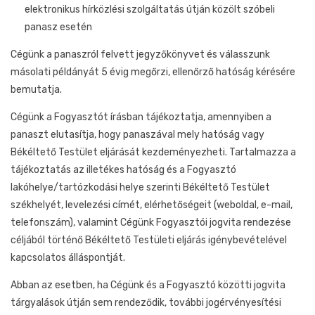
elektronikus hírközlési szolgáltatás útján közölt szóbeli
panasz esetén
Cégünk a panaszról felvett jegyzőkönyvet és válasszunk
másolati példányát 5 évig megőrzi, ellenőrző hatóság kérésére
bemutatja.
Cégünk a Fogyasztót írásban tájékoztatja, amennyiben a
panaszt elutasítja, hogy panaszával mely hatóság vagy
Békéltető Testület eljárását kezdeményezheti. Tartalmazza a
tájékoztatás az illetékes hatóság és a Fogyasztó
lakóhelye/tartózkodási helye szerinti Békéltető Testület
székhelyét, levelezési címét, elérhetőségeit (weboldal, e-mail,
telefonszám), valamint Cégünk Fogyasztói jogvita rendezése
céljából történő Békéltető Testületi eljárás igénybevételével
kapcsolatos álláspontját.
Abban az esetben, ha Cégünk és a Fogyasztó közötti jogvita
tárgyalások útján sem rendeződik, további jogérvényesítési