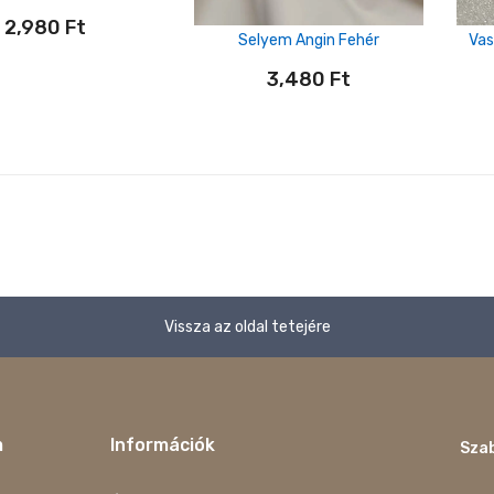
2,980
Ft
Selyem Angin Fehér
Vas
3,480
Ft
Vissza az oldal tetejére
m
Információk
Szab