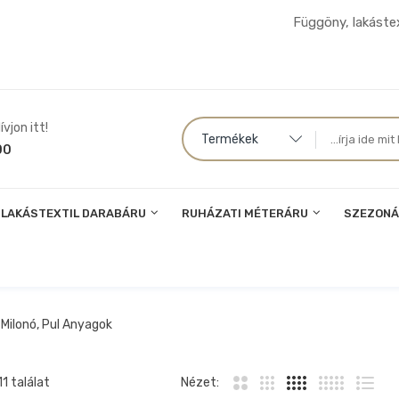
Függöny, lakástex
vjon itt!
Termékek
00
LAKÁSTEXTIL DARABÁRU
RUHÁZATI MÉTERÁRU
SZEZONÁ
 Milonó, Pul Anyagok
1 találat
Nézet: