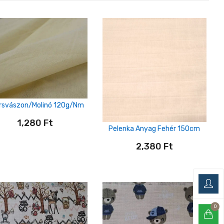
rsvászon/Molinó 120g/nm
1,280
Ft
Pelenka Anyag Fehér 150cm
2,380
Ft
0