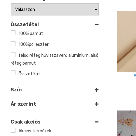
Összetétel
100% pamut
100%poliészter
felső réteg hővisszaverő aluminium, alsó
réteg pamut
Összetétel
A
Szín
Fehér
Ár szerint
Natúr
Nyers
Csak akciós
Akciós termékek