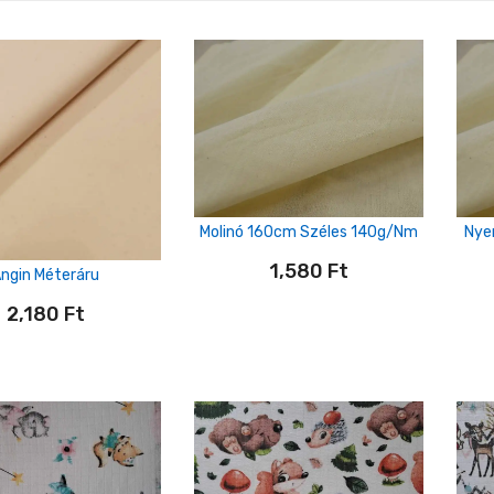
Molinó 160cm Széles 140g/nm
Nye
1,580
Ft
ngin Méteráru
2,180
Ft