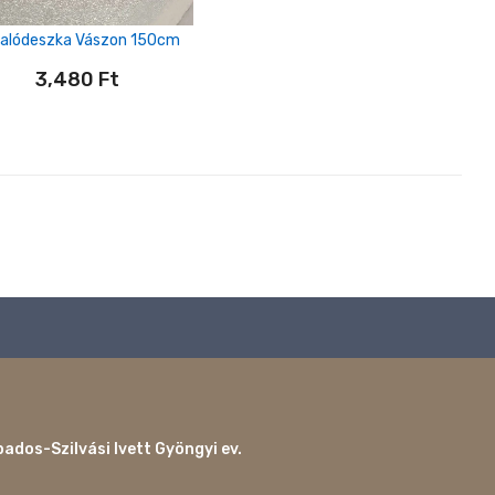
alódeszka Vászon 150cm
3,480
Ft
ados-Szilvási Ivett Gyöngyi ev.