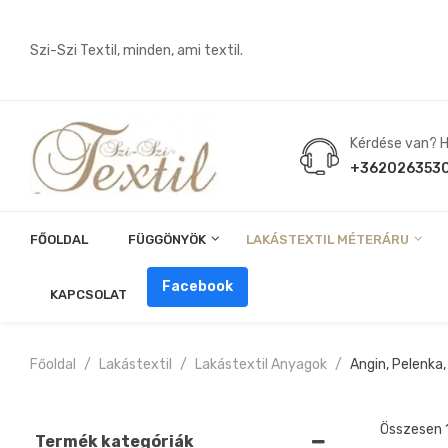
Szi-Szi Textil, minden, ami textil.
Kérdése van? Hí
+362026353
FŐOLDAL
FÜGGÖNYÖK
LAKÁSTEXTIL MÉTERÁRU
Angin, Pelenka, Milonó, Pul Anyagok
Facebook
KAPCSOLAT
Főoldal
Lakástextil
Lakástextil Anyagok
Angin, Pelenka,
Összesen 1
Termék kategóriák