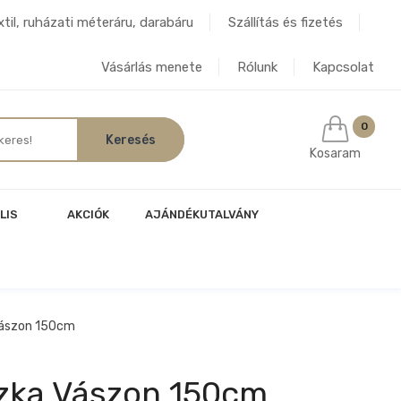
til, ruházati méteráru, darabáru
Szállítás és fizetés
Vásárlás menete
Rólunk
Kapcsolat
0
Kosaram
LIS
AKCIÓK
AJÁNDÉKUTALVÁNY
Vászon 150cm
zka Vászon 150cm