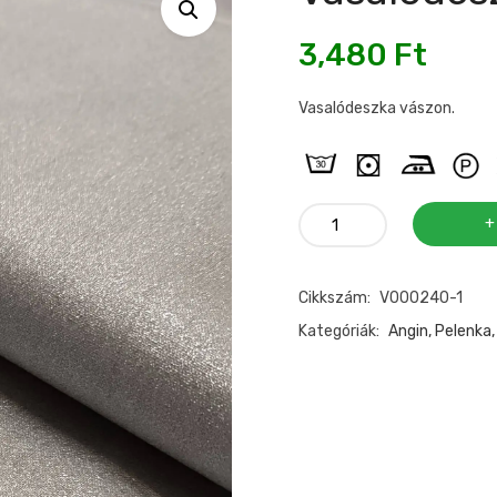
3,480
Ft
Vasalódeszka vászon.
Vasalódeszka
vászon
150cm
Cikkszám:
V000240-1
mennyiség
Kategóriák:
Angin, Pelenka,