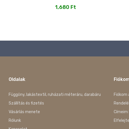
1,680
Ft
Oldalak
Fióko
Függöny, lakástextil, ruházati méteráru, darabáru
Fiókom 
Szállítás és fizetés
Rendelé
Vásárlás menete
Címeim 
Rólunk
Elfelejt