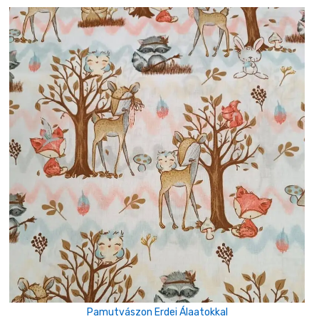
Pamutvászon Erdei Álaatokkal