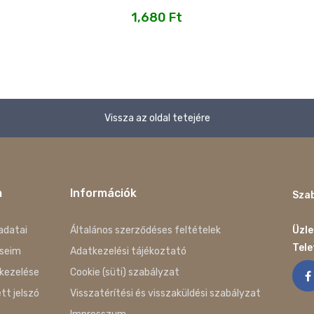
1,680
Ft
Vissza az oldal tetejére
m
Információk
Szab
adatai
Általános szerződéses feltételek
Üzle
Tel
seim
Adatkezelési tájékoztató
kezelése
Cookie (süti) szabályzat
ett jelszó
Visszatérítési és visszaküldési szabályzat