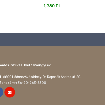
1,980
Ft
ados-Szilvási Ivett Gyöngyi ev.
t:
6800 Hódmezővásárhely, Dr. Rapcsák András út 20.
efonszám:
+36-20-263-5300