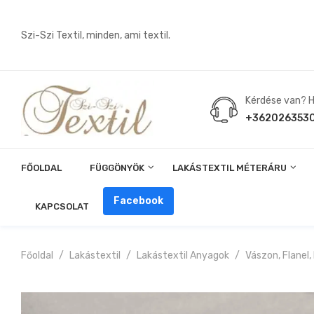
Szi-Szi Textil, minden, ami textil.
Kérdése van? Hí
+362026353
FŐOLDAL
FÜGGÖNYÖK
LAKÁSTEXTIL MÉTERÁRU
Angin, Pelenka, Milonó, Pul Anyagok
Facebook
KAPCSOLAT
Főoldal
Lakástextil
Lakástextil Anyagok
Vászon, Flanel,