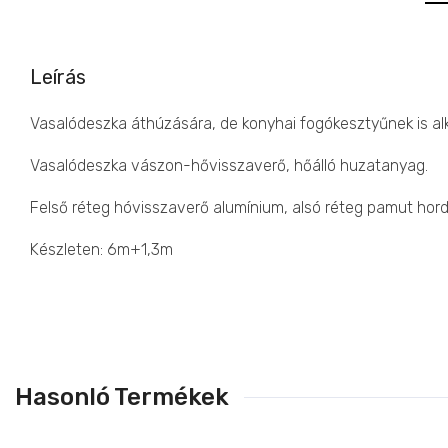
Leírás
Vasalódeszka áthúzására, de konyhai fogókesztyűnek is al
Vasalódeszka vászon-hővisszaverő, hőálló huzatanyag.
Felső réteg hóvisszaverő alumínium, alsó réteg pamut hor
Készleten: 6m+1,3m
Hasonló Termékek