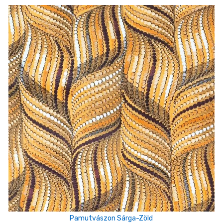
Pamutvászon Sárga-Zöld