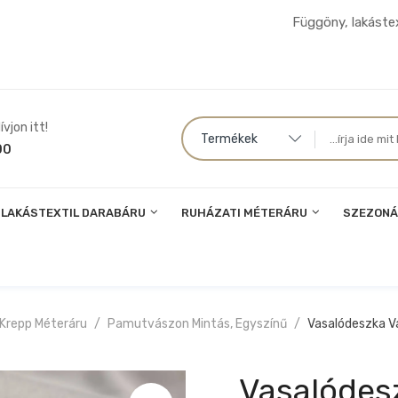
Függöny, lakástex
vjon itt!
Termékek
00
LAKÁSTEXTIL DARABÁRU
RUHÁZATI MÉTERÁRU
SZEZONÁ
 Krepp Méteráru
Pamutvászon Mintás, Egyszínű
Vasalódeszka 
Vasalódes