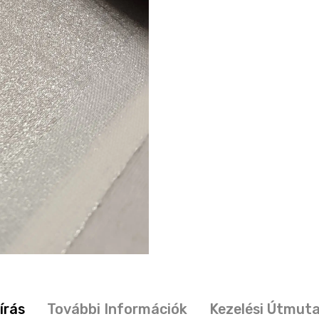
írás
További Információk
Kezelési Útmut