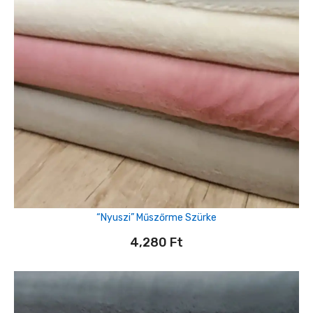
“Nyuszi” Műszőrme Szürke
4,280
Ft