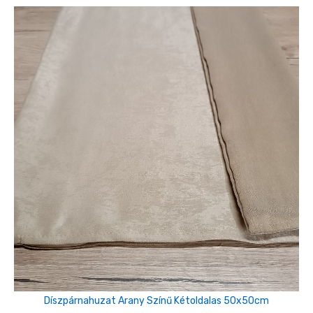
Díszpárnahuzat Arany Színű Kétoldalas 50x50cm