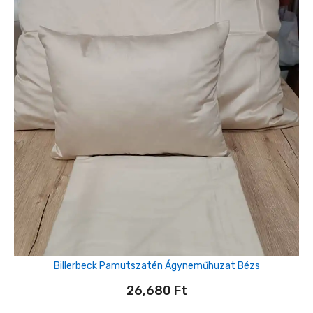
Billerbeck Pamutszatén Ágyneműhuzat Bézs
26,680
Ft