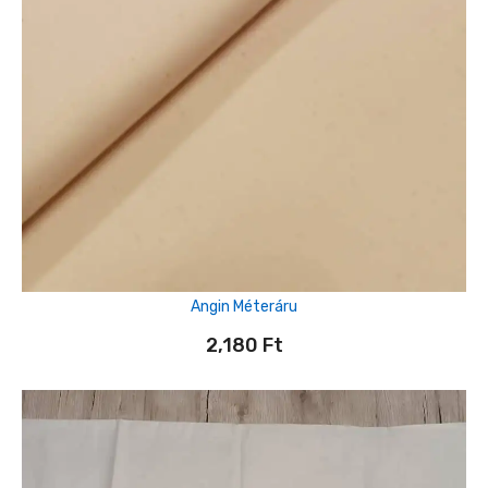
Angin Méteráru
2,180
Ft