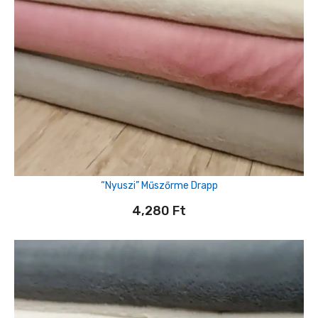
“Nyuszi” Műszőrme Drapp
4,280
Ft