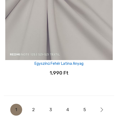
Egyszínű Fehér Latina Anyag
1,990
Ft
1
2
3
4
5