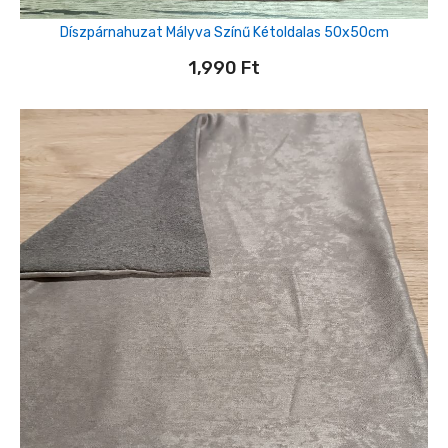
Díszpárnahuzat Mályva Színű Kétoldalas 50x50cm
1,990
Ft