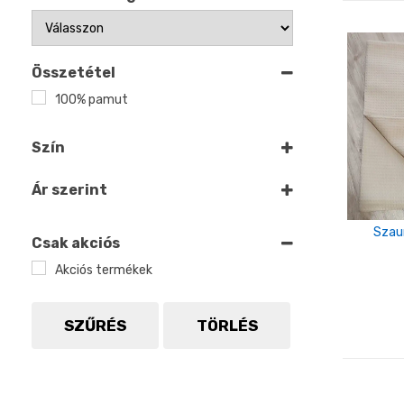
Összetétel
100% pamut
Szín
Bézs
Ár szerint
Szau
Csak akciós
Akciós termékek
SZŰRÉS
TÖRLÉS