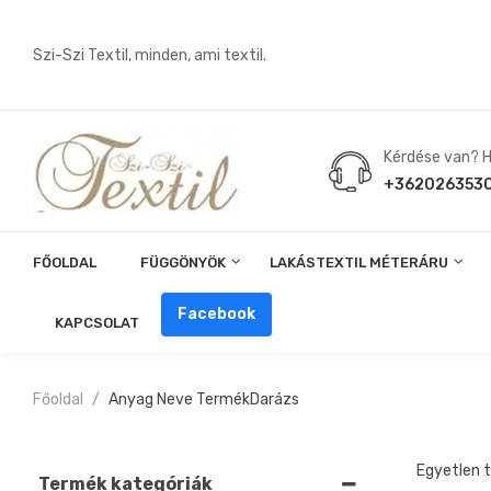
Szi-Szi Textil, minden, ami textil.
Kérdése van? Hí
+362026353
FŐOLDAL
FÜGGÖNYÖK
LAKÁSTEXTIL MÉTERÁRU
Angin, Pelenka, Milonó, Pul Anyagok
Facebook
KAPCSOLAT
Főoldal
Anyag Neve Termék
Darázs
Egyetlen t
Termék kategóriák