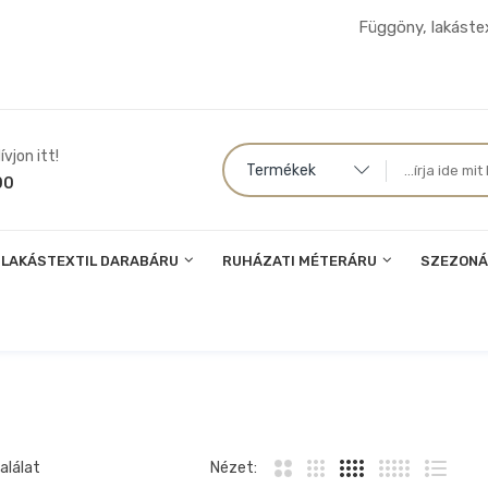
Függöny, lakástex
vjon itt!
Termékek
00
LAKÁSTEXTIL DARABÁRU
RUHÁZATI MÉTERÁRU
SZEZONÁ
alálat
Nézet: