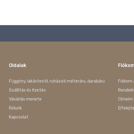
Oldalak
Fióko
Függöny, lakástextil, ruházati méteráru, darabáru
Fiókom 
Szállítás és fizetés
Rendelé
Vásárlás menete
Címeim 
Rólunk
Elfelejt
Kapcsolat