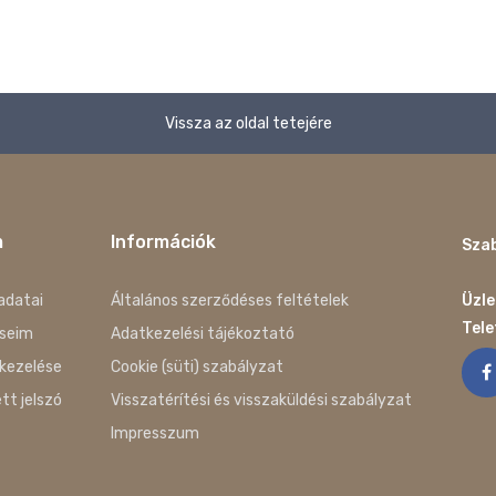
Vissza az oldal tetejére
m
Információk
Szab
adatai
Általános szerződéses feltételek
Üzle
Tel
seim
Adatkezelési tájékoztató
kezelése
Cookie (süti) szabályzat
ett jelszó
Visszatérítési és visszaküldési szabályzat
Impresszum