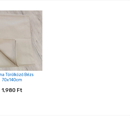
na Törölköző Bézs
70x140cm
1,980
Ft