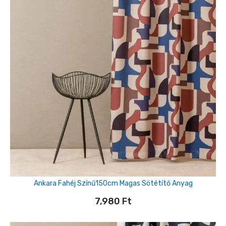
Ankara Fahéj Színű150cm Magas Sötétítő Anyag
7,980
Ft