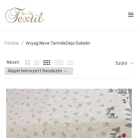
Főoldal
Anyag Neve Termék
Gépi Gobelin
Nézet:
Szűrő