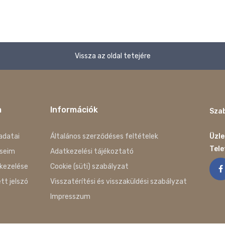
Vissza az oldal tetejére
m
Információk
Szab
adatai
Általános szerződéses feltételek
Üzle
Tel
seim
Adatkezelési tájékoztató
kezelése
Cookie (süti) szabályzat
ett jelszó
Visszatérítési és visszaküldési szabályzat
Impresszum