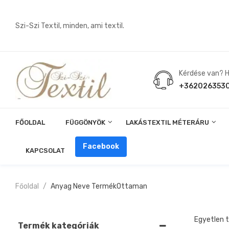
Szi-Szi Textil, minden, ami textil.
Kérdése van? Hí
+362026353
FŐOLDAL
FÜGGÖNYÖK
LAKÁSTEXTIL MÉTERÁRU
Angin, Pelenka, Milonó, Pul Anyagok
Facebook
KAPCSOLAT
Főoldal
Anyag Neve Termék
Ottaman
Egyetlen t
Termék kategóriák