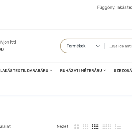
Függöny, lakástex
vjon itt!
Termékek
00
LAKÁSTEXTIL DARABÁRU
RUHÁZATI MÉTERÁRU
SZEZONÁ
alálat
Nézet: