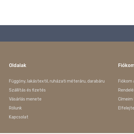
Oldalak
Fióko
Függöny, lakástextil, ruházati méteráru, darabáru
Fiókom 
Szállítás és fizetés
Rendelé
Vásárlás menete
Címeim 
Rólunk
Elfelejt
Kapcsolat