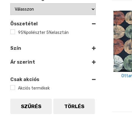
Összetétel
95%poliészter 5%elasztán
Szín
színes
Ár szerint
Otta
Csak akciós
Akciós termékek
SZŰRÉS
TÖRLÉS