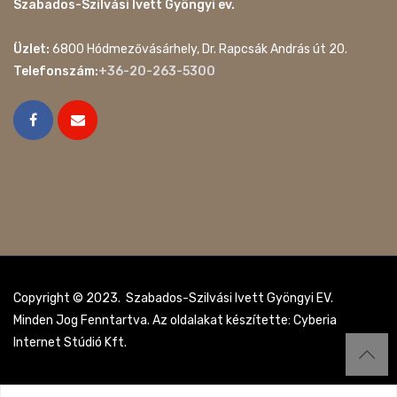
Szabados-Szilvási Ivett Gyöngyi ev.
Üzlet:
6800 Hódmezővásárhely, Dr. Rapcsák András út 20.
Telefonszám:
+36-20-263-5300
Copyright © 2023. Szabados-Szilvási Ivett Gyöngyi EV.
Minden Jog Fenntartva. Az oldalakat készítette: Cyberia
Internet Stúdió Kft.