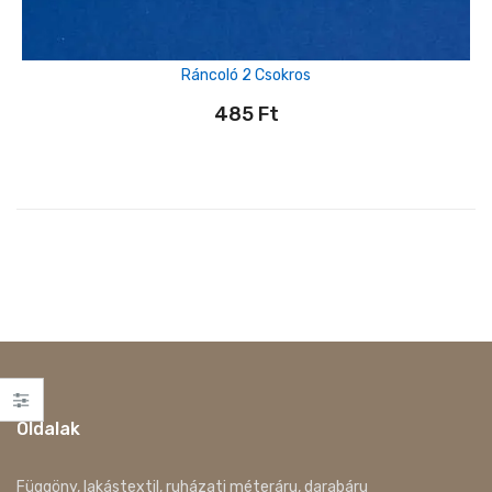
Ráncoló 2 Csokros
485
Ft
Oldalak
Függöny, lakástextil, ruházati méteráru, darabáru