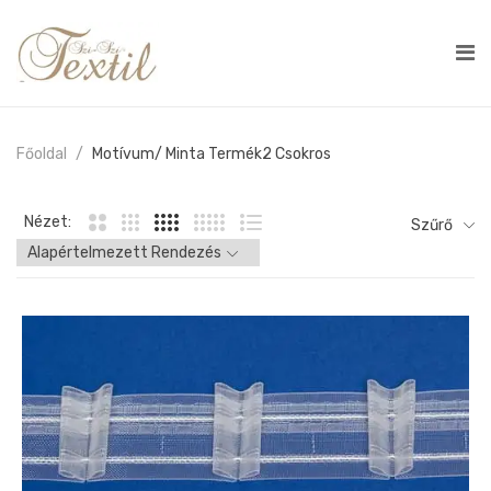
Főoldal
Motívum/ Minta Termék
2 Csokros
Nézet:
Szűrő