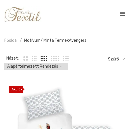
Főoldal
Motívum/ Minta Termék
Avengers
Nézet:
Szűrő
Akció