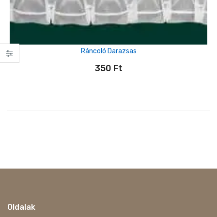
Ráncoló Darazsas
350
Ft
Oldalak