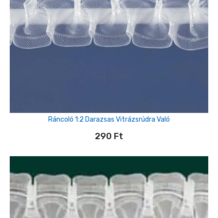
Ráncoló 1:2 Darazsas Vitrázsrúdra Való
290
Ft