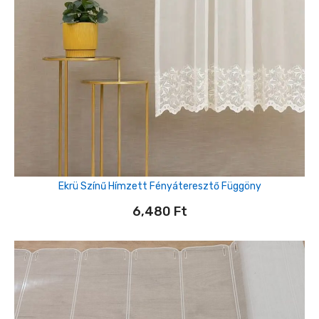
Ekrü Színű Hímzett Fényáteresztő Függöny
6,480
Ft