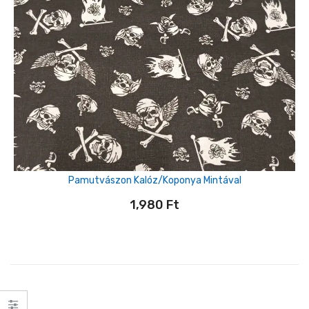
Pamutvászon Kalóz/koponya Mintával
1,980
Ft