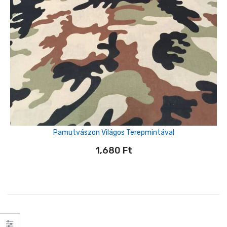
Pamutvászon Világos Terepmintával
1,680
Ft