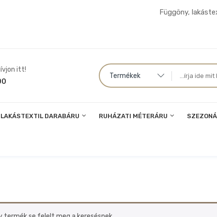
Függöny, lakástex
vjon itt!
Termékek
00
LAKÁSTEXTIL DARABÁRU
RUHÁZATI MÉTERÁRU
SZEZONÁ
y termék se felelt meg a keresésnek.