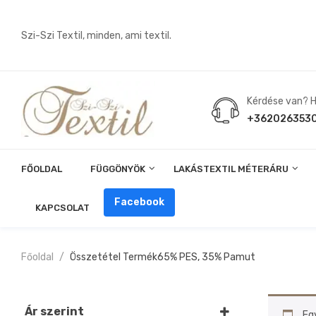
Szi-Szi Textil, minden, ami textil.
Kérdése van? Hí
+362026353
FŐOLDAL
FÜGGÖNYÖK
LAKÁSTEXTIL MÉTERÁRU
Angin, Pelenka, Milonó, Pul Anyagok
Facebook
KAPCSOLAT
Főoldal
Összetétel Termék
65% PES, 35% Pamut
Ár szerint
Eg