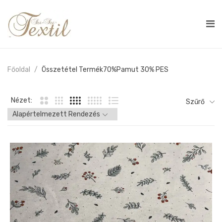
Főoldal
Összetétel Termék
70%pamut 30% PES
Nézet:
Szűrő