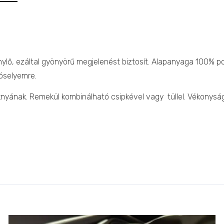
nylő, ezáltal gyönyörű megjelenést biztosít. Alapanyaga 100% po
yóselyemre.
oknyának. Remekül kombinálható csipkével vagy tüllel. Vékonysá