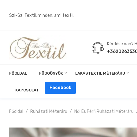
Szi-Szi Textil, minden, ami textil.
Kérdése van? Hí
+362026353
FŐOLDAL
FÜGGÖNYÖK
LAKÁSTEXTIL MÉTERÁRU
Angin, Pelenka, Milonó, Pul Anyagok
Facebook
KAPCSOLAT
Főoldal
Ruházati Méteráru
Női És Férfi Ruházati Méteráru