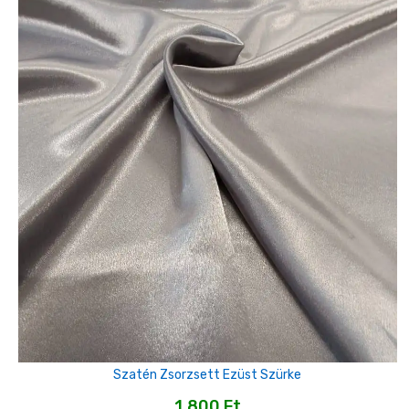
Szatén Zsorzsett Ezüst Szürke
1,800
Ft