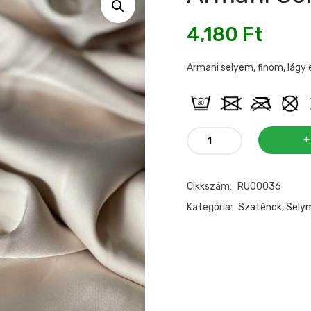
4,180
Ft
Armani selyem, finom, lágy
Armani
selyem
bézs
Cikkszám:
RU00036
mennyiség
Kategória:
Szaténok, Sely