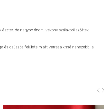
liészter, de nagyon finom, vékony szálakból szőtték,
ga és csúszós felülete miatt varrása kissé nehezebb, a