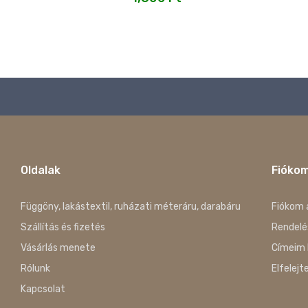
Oldalak
Fióko
Függöny, lakástextil, ruházati méteráru, darabáru
Fiókom 
Szállítás és fizetés
Rendelé
Vásárlás menete
Címeim 
Rólunk
Elfelejt
Kapcsolat