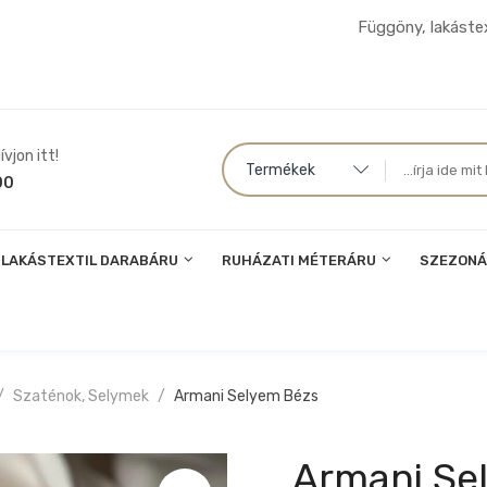
Függöny, lakástex
vjon itt!
Termékek
00
LAKÁSTEXTIL DARABÁRU
RUHÁZATI MÉTERÁRU
SZEZONÁ
Szaténok, Selymek
Armani Selyem Bézs
Armani Se