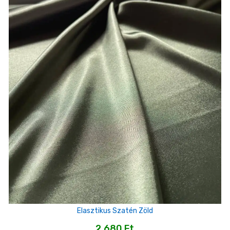
Elasztikus Szatén Zöld
2,680
Ft