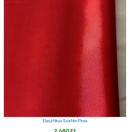
Elasztikus Szatén Piros
2,680
Ft