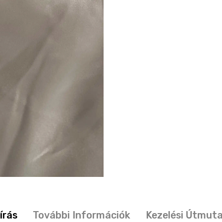
írás
További Információk
Kezelési Útmut