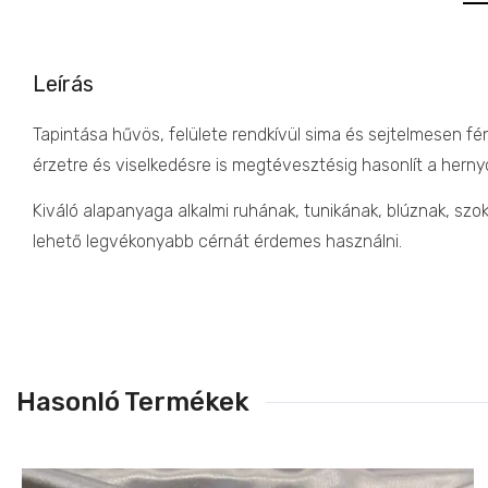
Leírás
Tapintása hűvös, felülete rendkívül sima és sejtelmesen fé
érzetre és viselkedésre is megtévesztésig hasonlít a hern
Kiváló alapanyaga alkalmi ruhának, tunikának, blúznak, sz
lehető legvékonyabb cérnát érdemes használni.
Hasonló Termékek