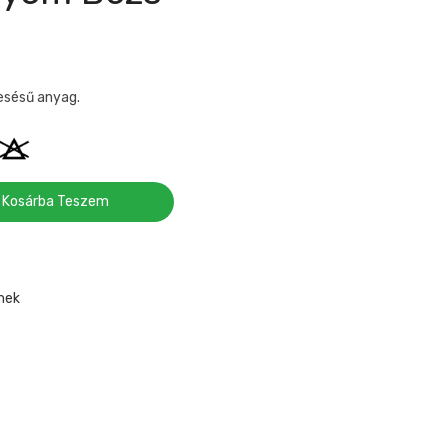
 esésű anyag.
Kosárba Teszem
mek