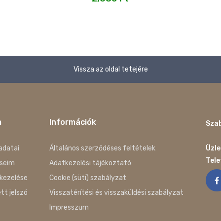
Vissza az oldal tetejére
m
Információk
Szab
adatai
Általános szerződéses feltételek
Üzle
Tel
seim
Adatkezelési tájékoztató
kezelése
Cookie (süti) szabályzat
ett jelszó
Visszatérítési és visszaküldési szabályzat
Impresszum