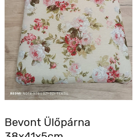
Bevont Ülőpárna
38x41x5cm