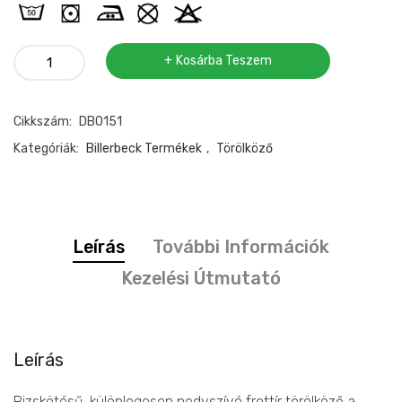
Billerbeck
Kosárba Teszem
törölköző
50x100cm
Cikkszám:
DB0151
bézs
mennyiség
Kategóriák:
Billerbeck Termékek
,
Törölköző
Leírás
További Információk
Kezelési Útmutató
Leírás
Rizskötésű, különlegesen nedvszívó frottír törölköző a