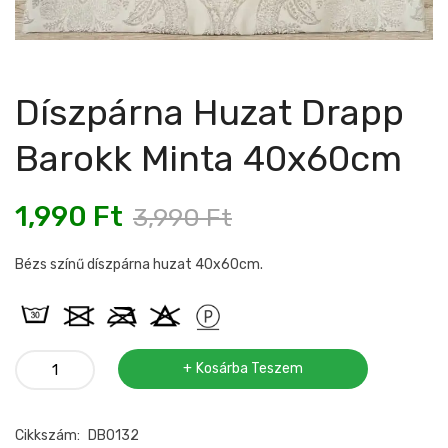
Díszpárna Huzat Drapp
Barokk Minta 40x60cm
1,990
Ft
3,990
Ft
Bézs színű díszpárna huzat 40x60cm.
Díszpárna
Kosárba Teszem
huzat
drapp
Cikkszám:
DB0132
barokk