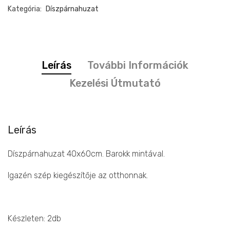
minta
Kategória:
Díszpárnahuzat
40x60cm
mennyiség
Leírás
További Információk
Kezelési Útmutató
Leírás
Díszpárnahuzat 40x60cm. Barokk mintával.
Igazén szép kiegészítője az otthonnak.
Készleten: 2db