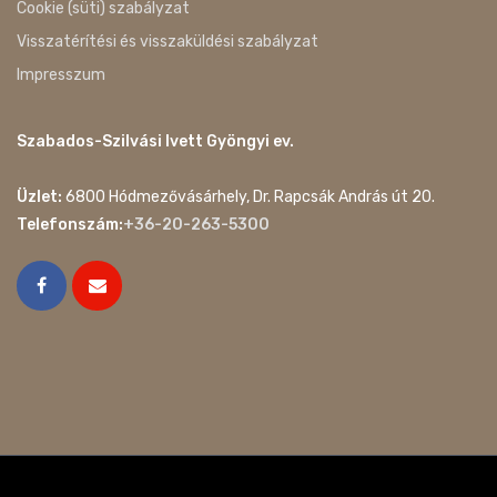
Cookie (süti) szabályzat
Visszatérítési és visszaküldési szabályzat
Impresszum
Szabados-Szilvási Ivett Gyöngyi ev.
Üzlet:
6800 Hódmezővásárhely, Dr. Rapcsák András út 20.
Telefonszám:
+36-20-263-5300