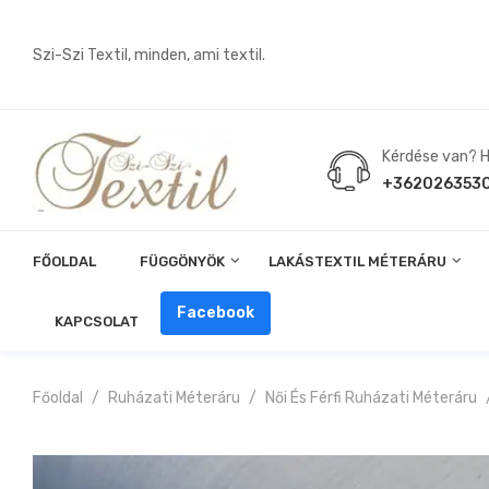
Szi-Szi Textil, minden, ami textil.
Kérdése van? Hí
+362026353
FŐOLDAL
FÜGGÖNYÖK
LAKÁSTEXTIL MÉTERÁRU
Angin, Pelenka, Milonó, Pul Anyagok
Facebook
KAPCSOLAT
Főoldal
Ruházati Méteráru
Női És Férfi Ruházati Méteráru