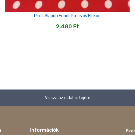
Piros Alapon Fehér Pöttyös Flokon
2,480
Ft
Vissza az oldal tetejére
m
Információk
Szab