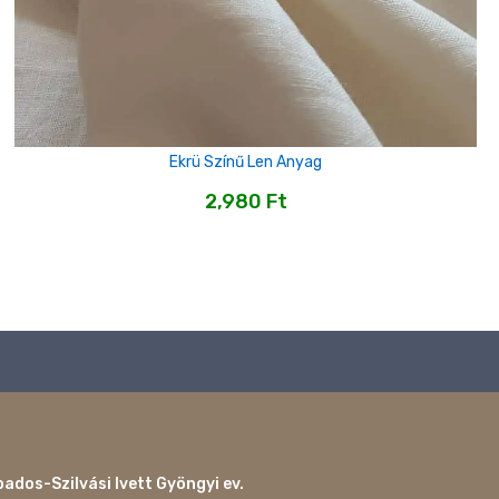
Ekrü Színű Len Anyag
2,980
Ft
ados-Szilvási Ivett Gyöngyi ev.