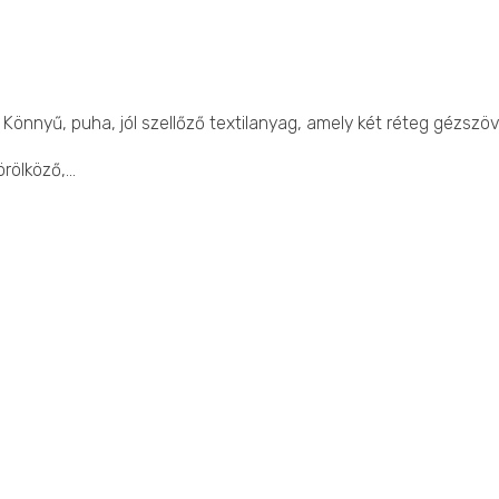
Könnyű, puha, jól szellőző textilanyag, amely két réteg gézszöv
örölköző,…