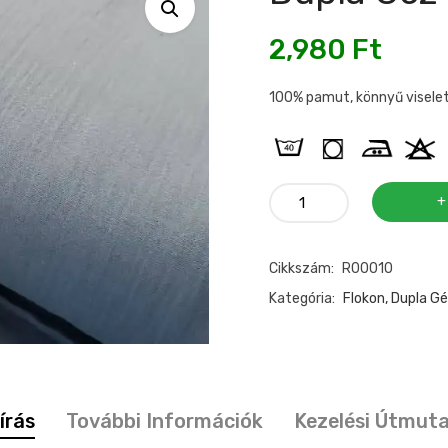
2,980
Ft
100% pamut, könnyű viselet 
Dupla
géz
középkék
Cikkszám:
R00010
mennyiség
Kategória:
Flokon, Dupla Gé
írás
További Információk
Kezelési Útmut