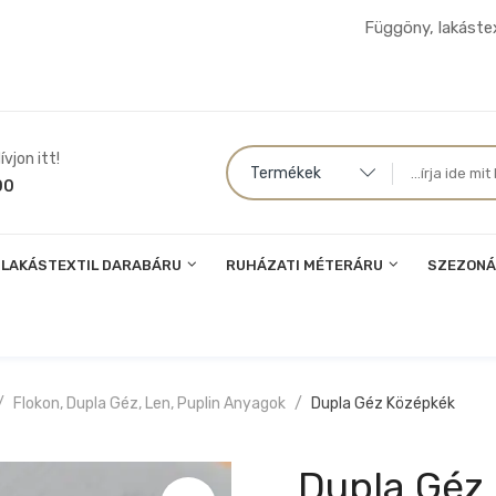
Függöny, lakástex
vjon itt!
Termékek
00
LAKÁSTEXTIL DARABÁRU
RUHÁZATI MÉTERÁRU
SZEZONÁ
Flokon, Dupla Géz, Len, Puplin Anyagok
Dupla Géz Középkék
Dupla Géz