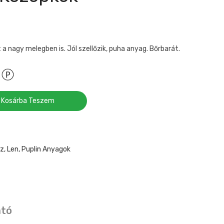
a nagy melegben is. Jól szellőzik, puha anyag. Bőrbarát.
Kosárba Teszem
z, Len, Puplin Anyagok
ató