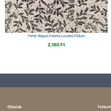
Fehér Alapon Fekete Leveles Flokon
2,180
Ft
Oldalak
Fióko