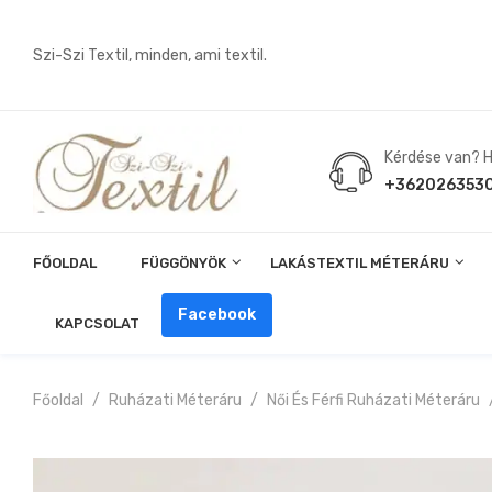
Szi-Szi Textil, minden, ami textil.
Kérdése van? Hí
+362026353
FŐOLDAL
FÜGGÖNYÖK
LAKÁSTEXTIL MÉTERÁRU
Angin, Pelenka, Milonó, Pul Anyagok
Facebook
KAPCSOLAT
Főoldal
Ruházati Méteráru
Női És Férfi Ruházati Méteráru