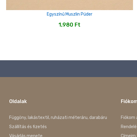
Egyszínű Muszlin Púder
1,980
Ft
Oldalak
Fióko
Függöny, lakástextil, ruházati méteráru, darabáru
Fiókom 
Szállítás és fizetés
Rendelé
Vásárlás menete
Címeim 