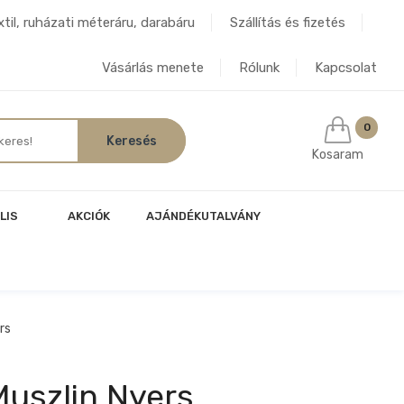
til, ruházati méteráru, darabáru
Szállítás és fizetés
Vásárlás menete
Rólunk
Kapcsolat
0
Kosaram
LIS
AKCIÓK
AJÁNDÉKUTALVÁNY
rs
Muszlin Nyers