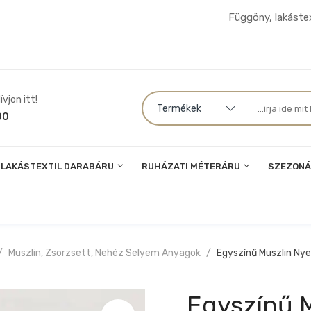
Függöny, lakástex
vjon itt!
Termékek
00
LAKÁSTEXTIL DARABÁRU
RUHÁZATI MÉTERÁRU
SZEZONÁ
Muszlin, Zsorzsett, Nehéz Selyem Anyagok
Egyszínű Muszlin Nye
Egyszínű 