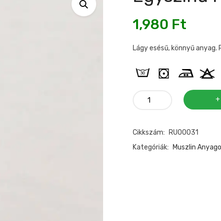
1,980
Ft
Lágy esésű, könnyű anyag. 
Egyszínű
muszlin
nyers
Cikkszám:
RU00031
mennyiség
Kategóriák:
Muszlin Anyag