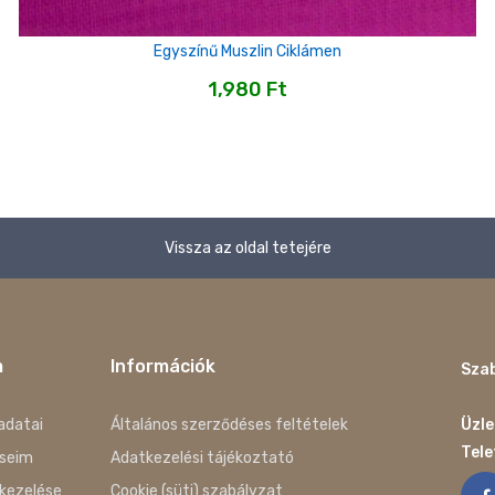
Egyszínű Muszlin Ciklámen
1,980
Ft
Vissza az oldal tetejére
m
Információk
Szab
adatai
Általános szerződéses feltételek
Üzle
Tel
seim
Adatkezelési tájékoztató
kezelése
Cookie (süti) szabályzat