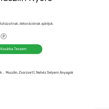
Ruházatnak, dekorációnak ajánljuk.
Kosárba Teszem
ok
,
Muszlin, Zsorzsett, Nehéz Selyem Anyagok