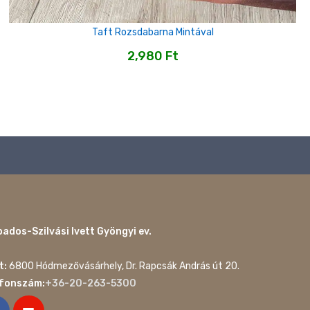
Taft Rozsdabarna Mintával
2,980
Ft
ados-Szilvási Ivett Gyöngyi ev.
t:
6800 Hódmezővásárhely, Dr. Rapcsák András út 20.
efonszám:
+36-20-263-5300