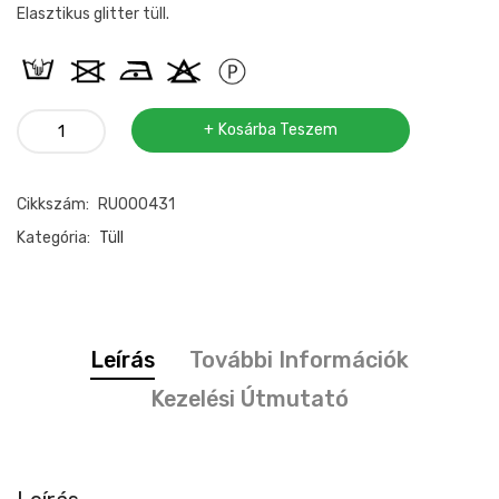
Elasztikus glitter tüll.
Elasztikus
Kosárba Teszem
glitter
tüll
Cikkszám:
RU000431
eper
mennyiség
Kategória:
Tüll
Leírás
További Információk
Kezelési Útmutató