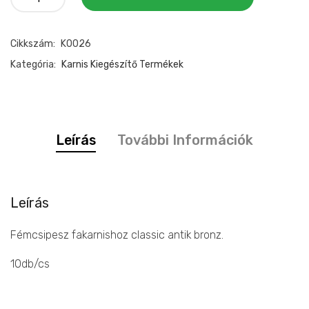
fakarnishoz
classic
Cikkszám:
K0026
antik
bronz
Kategória:
Karnis Kiegészítő Termékek
mennyiség
Leírás
További Információk
Leírás
Fémcsipesz fakarnishoz classic antik bronz.
10db/cs