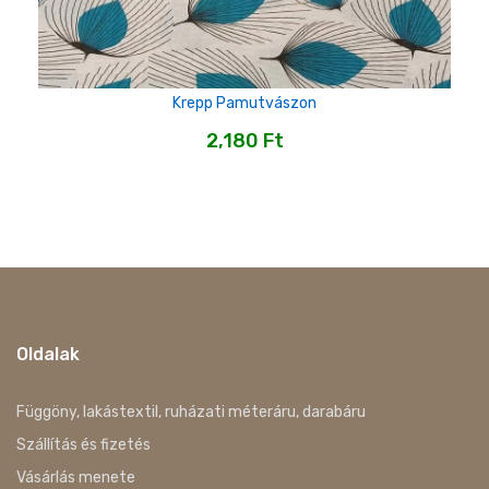
Krepp Pamutvászon
2,180
Ft
Oldalak
Függöny, lakástextil, ruházati méteráru, darabáru
Szállítás és fizetés
Vásárlás menete