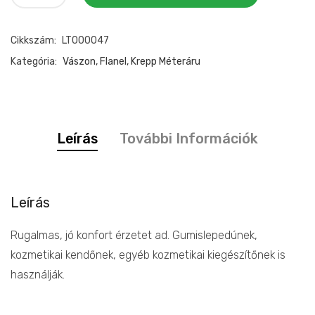
méteráru
mennyiség
Cikkszám:
LT000047
Kategória:
Vászon, Flanel, Krepp Méteráru
Leírás
További Információk
Leírás
Rugalmas, jó konfort érzetet ad. Gumislepedúnek,
kozmetikai kendőnek, egyéb kozmetikai kiegészítőnek is
használják.