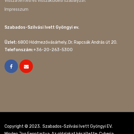
Visszatérítési és visszaküldési szabályzat
Impresszum
Szabados-Szilvási Ivett Gyöngyi ev.
Üzlet:
6800 Hódmezővásárhely, Dr. Rapcsák András út 20.
Telefonszám:
+36-20-263-5300
Copyright © 2023. Szabados-Szilvási Ivett Gyöngyi EV.
Minden Jog Fenntartva. Az oldalakat készítette: Cyberia