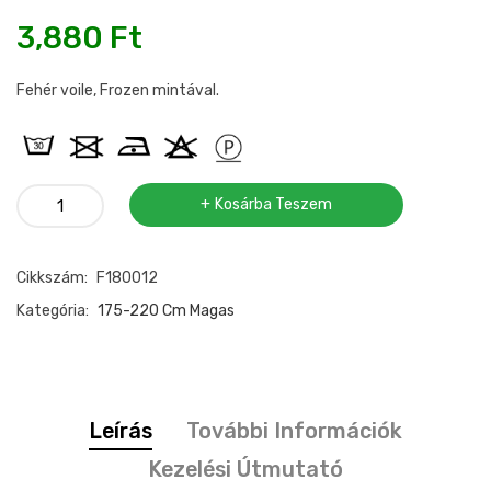
3,880
Ft
Fehér voile, Frozen mintával.
Frozen
Kosárba Teszem
függöny
180cm
Cikkszám:
F180012
mennyiség
Kategória:
175-220 Cm Magas
Leírás
További Információk
Kezelési Útmutató