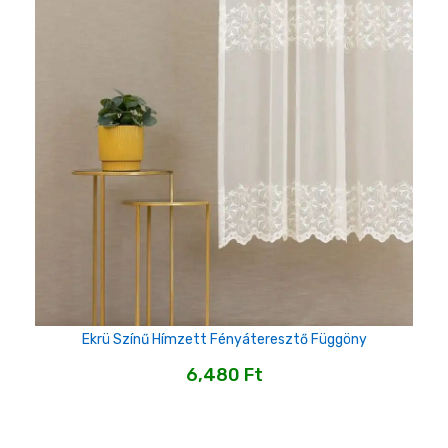
Ekrü Színű Hímzett Fényáteresztő Függöny
6,480
Ft