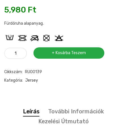
5,980
Ft
Fürdőruha alapanyag.
Fürdőruha
Kosárba Teszem
anyag
fehér
Cikkszám:
RU00139
mennyiség
Kategória:
Jersey
Leírás
További Információk
Kezelési Útmutató