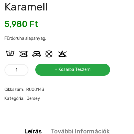
Karamell
5,980
Ft
Fürdőruha alapanyag.
Fürdőruha
Kosárba Teszem
anyag
karamell
Cikkszám:
RU00143
mennyiség
Kategória:
Jersey
Leírás
További Információk