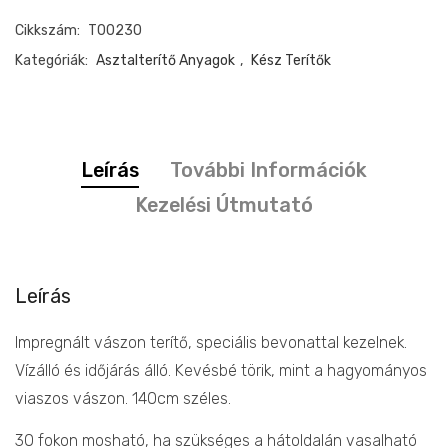
asztalterítő
Cikkszám:
T00230
zöld
leveles
Kategóriák:
Asztalterítő Anyagok
,
Kész Terítők
mennyiség
Leírás
További Információk
Kezelési Útmutató
Leírás
Impregnált vászon terítő, speciális bevonattal kezelnek.
Vízálló és időjárás álló. Kevésbé törik, mint a hagyományos
viaszos vászon. 140cm széles.
30 fokon mosható, ha szükséges a hátoldalán vasalható