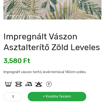
Impregnált Vászon
Asztalterítő Zöld Leveles
3,580
Ft
Impregnált vászon terítő, levél mintával 140cm széles.
Impregnált
Kosárba Teszem
vászon