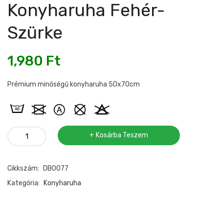
Konyharuha Fehér-
Szürke
1,980
Ft
Prémium minőségű konyharuha 50x70cm
Konyharuha
Kosárba Teszem
fehér-
szürke
Cikkszám:
DB0077
mennyiség
Kategória:
Konyharuha