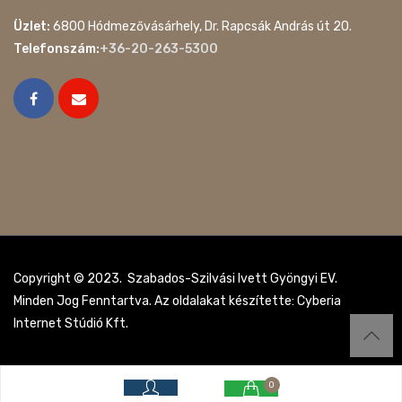
Üzlet:
6800 Hódmezővásárhely, Dr. Rapcsák András út 20.
Telefonszám:
+36-20-263-5300
Copyright © 2023. Szabados-Szilvási Ivett Gyöngyi EV.
Minden Jog Fenntartva. Az oldalakat készítette: Cyberia
Internet Stúdió Kft.
0