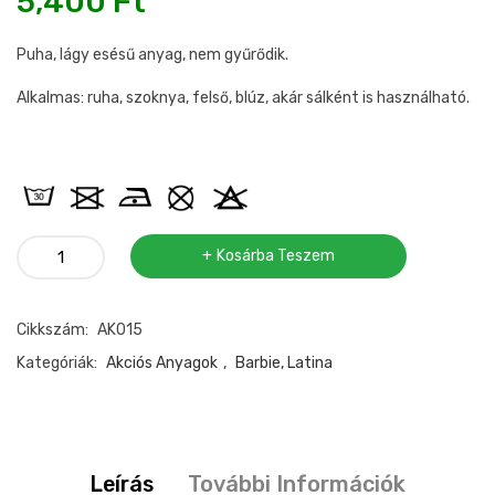
5,400
Ft
Puha, lágy esésű anyag, nem gyűrődik.
Alkalmas: ruha, szoknya, felső, blúz, akár sálként is használható.
Zöld
Kosárba Teszem
leveles
Latina
Cikkszám:
AK015
anyag
1,30m
Kategóriák:
Akciós Anyagok
,
Barbie, Latina
mennyiség
Leírás
További Információk