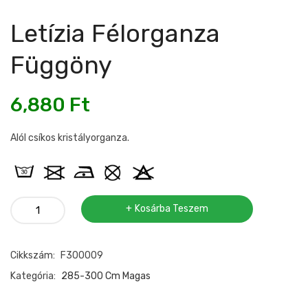
Letízia Félorganza
Függöny
6,880
Ft
Alól csíkos kristályorganza.
Letízia
Kosárba Teszem
félorganza
függöny
Cikkszám:
F300009
mennyiség
Kategória:
285-300 Cm Magas