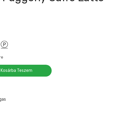
re
Kosárba Teszem
gas