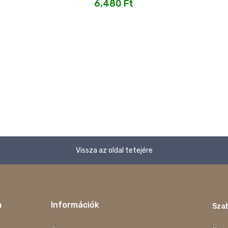
6,480
Ft
Vissza az oldal tetejére
m
Információk
Szab