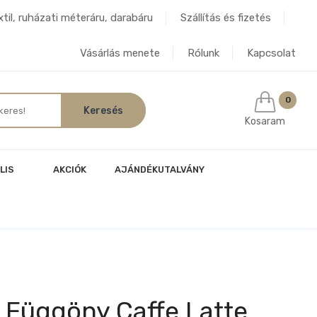
til, ruházati méteráru, darabáru
Szállítás és fizetés
Vásárlás menete
Rólunk
Kapcsolat
0
Kosaram
LIS
AKCIÓK
AJÁNDÉKUTALVÁNY
0 Függöny Caffe Latte