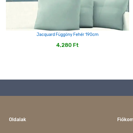
Jacquard Függöny Fehér 190cm
4,280
Ft
Oldalak
Fióko