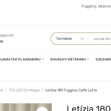
Függöny, lakástex
vjon itt!
Termékek
00
LAKÁSTEXTIL DARABÁRU
RUHÁZATI MÉTERÁRU
SZEZONÁ
ök
175-220 Cm Magas
Letízia 180 Függöny Caffe Latte
Letízia 18