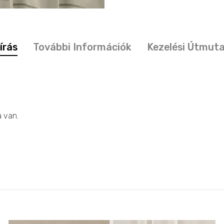
írás
További Információk
Kezelési Útmut
a van.