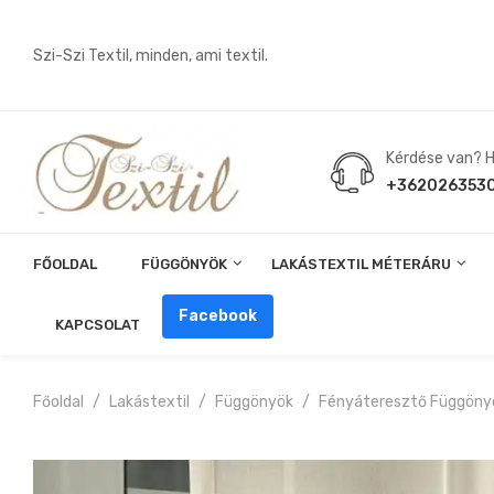
Szi-Szi Textil, minden, ami textil.
Kérdése van? Hí
+362026353
FŐOLDAL
FÜGGÖNYÖK
LAKÁSTEXTIL MÉTERÁRU
Angin, Pelenka, Milonó, Pul Anyagok
Facebook
KAPCSOLAT
Főoldal
Lakástextil
Függönyök
Fényáteresztő Függöny