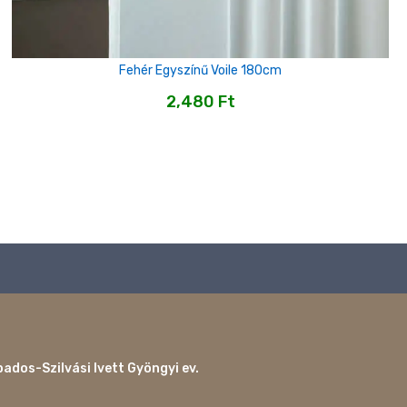
Fehér Egyszínű Voile 180cm
2,480
Ft
ados-Szilvási Ivett Gyöngyi ev.