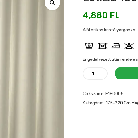
4,880
Ft
Alól csíkos kristályorganza.
Engedélyezett utánrendelés
Letízia
180
függöny
Cikkszám:
F180005
caffe
latte
Kategória:
175-220 Cm Ma
mennyiség