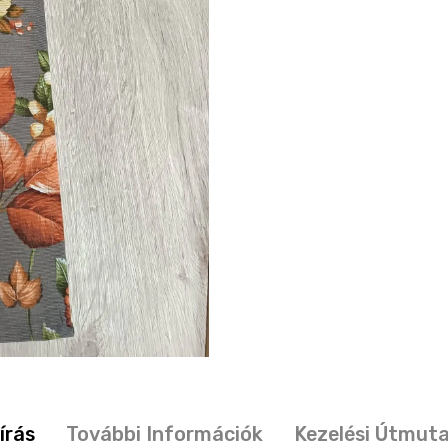
írás
További Információk
Kezelési Útmut