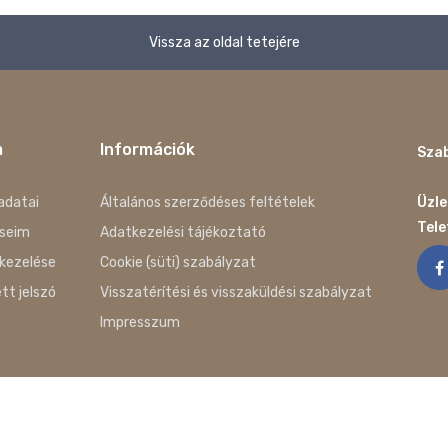
Vissza az oldal tetejére
m
Információk
Szab
adatai
Általános szerződéses feltételek
Üzle
Tel
seim
Adatkezelési tájékoztató
kezelése
Cookie (süti) szabályzat
ett jelszó
Visszatérítési és visszaküldési szabályzat
Impresszum
g Fenntartva. Az oldalakat készítette: Cyberia Internet Stúdió Kft.