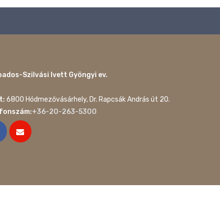
ados-Szilvási Ivett Gyöngyi ev.
t:
6800 Hódmezővásárhely, Dr. Rapcsák András út 20.
efonszám:
+36-20-263-5300