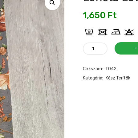
1,650
Ft
Loneta
leveles
futó
Cikkszám:
T042
85x30cm
mennyiség
Kategória:
Kész Terítők