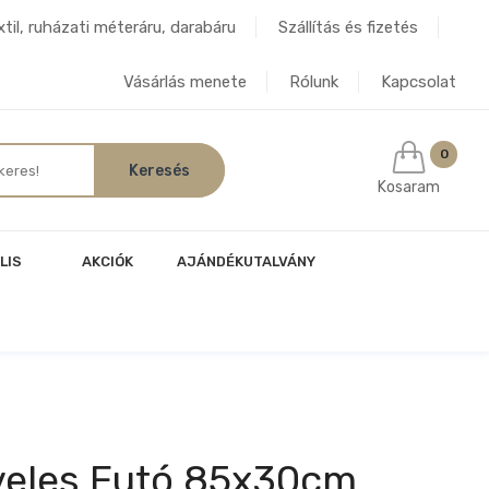
til, ruházati méteráru, darabáru
Szállítás és fizetés
Vásárlás menete
Rólunk
Kapcsolat
0
Kosaram
LIS
AKCIÓK
AJÁNDÉKUTALVÁNY
veles Futó 85x30cm