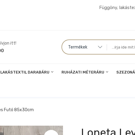
Függöny, lakástex
vjon itt!
Termékek
00
LAKÁSTEXTIL DARABÁRU
RUHÁZATI MÉTERÁRU
SZEZONÁ
les Futó 85x30cm
Loneta Le