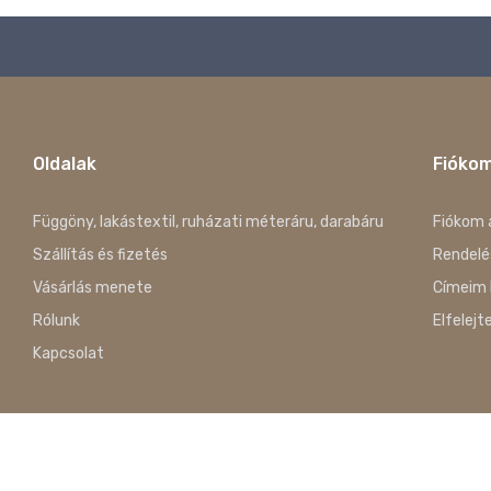
Oldalak
Fióko
Függöny, lakástextil, ruházati méteráru, darabáru
Fiókom 
Szállítás és fizetés
Rendelé
Vásárlás menete
Címeim 
Rólunk
Elfelejt
Kapcsolat
Copyright © 2023. Szabados-Szilvási Ivett Gyöngyi EV. Minden Jo