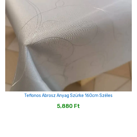
Teflonos Abrosz Anyag Szürke 160cm Széles
5,880
Ft