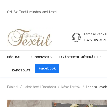
Szi-Szi Textil, minden, ami textil.
Kérdése van? Hí
+362026353
FŐOLDAL
FÜGGÖNYÖK
LAKÁSTEXTIL MÉTERÁRU
Angin, Pelenka, Milonó, Pul Anyagok
Facebook
KAPCSOLAT
Főoldal
Lakástextil Darabáru
Kész Terítők
Loneta Leve