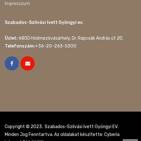
Impresszum
Szabados-Szilvási Ivett Gyöngyi ev.
Üzlet:
6800 Hódmezővásárhely, Dr. Rapcsák András út 20.
Telefonszám:
+36-20-263-5300
Copyright © 2023. Szabados-Szilvási Ivett Gyöngyi EV.
Minden Jog Fenntartva. Az oldalakat készítette: Cyberia