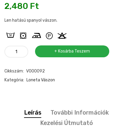
2,480
Ft
Len hatású spanyol vászon.
Loneta
Kosárba Teszem
vászon
apró
Cikkszám:
V000092
virágos
mennyiség
Kategória:
Loneta Vászon
Leírás
További Információk
Kezelési Útmutató