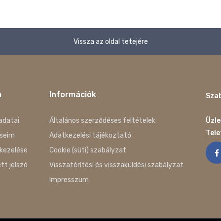
Vissza az oldal tetejére
m
Információk
Szab
adatai
Általános szerződéses feltételek
Üzle
Tel
seim
Adatkezelési tájékoztató
kezelése
Cookie (süti) szabályzat
ett jelszó
Visszatérítési és visszaküldési szabályzat
Impresszum