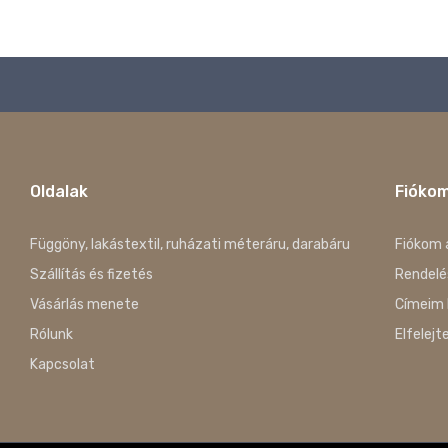
Oldalak
Fióko
Függöny, lakástextil, ruházati méteráru, darabáru
Fiókom 
Szállítás és fizetés
Rendelé
Vásárlás menete
Címeim 
Rólunk
Elfelejt
Kapcsolat