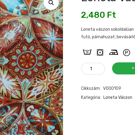
2,480
Ft
Loneta vászon sokoldalúan f
futó, párnahuzat, bevásárló
Loneta
vászon
"mandala"
Cikkszám:
V000109
mintás
mennyiség
Kategória:
Loneta Vászon