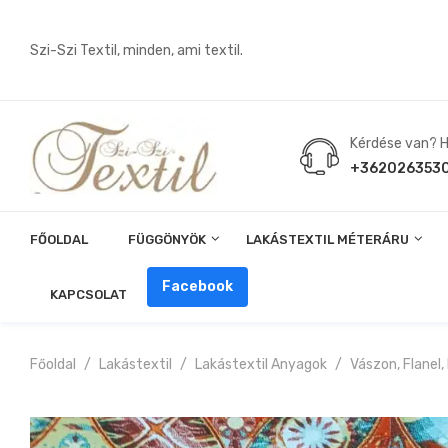
Szi-Szi Textil, minden, ami textil.
Kérdése van? Hí
+362026353
FŐOLDAL
FÜGGÖNYÖK
LAKÁSTEXTIL MÉTERÁRU
Angin, Pelenka, Milonó, Pul Anyagok
Facebook
KAPCSOLAT
Főoldal
Lakástextil
Lakástextil Anyagok
Vászon, Flanel,