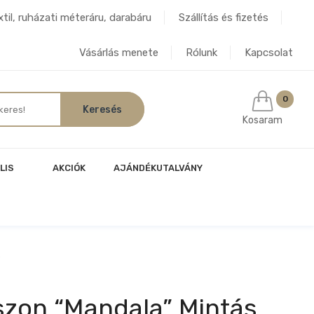
til, ruházati méteráru, darabáru
Szállítás és fizetés
Vásárlás menete
Rólunk
Kapcsolat
0
Kosaram
LIS
AKCIÓK
AJÁNDÉKUTALVÁNY
s
szon “mandala” Mintás