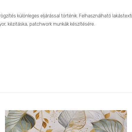
rögzítés különleges eljárással történik. Felhasználható lakástext
yor, kézitáska, patchwork munkák készítésére.