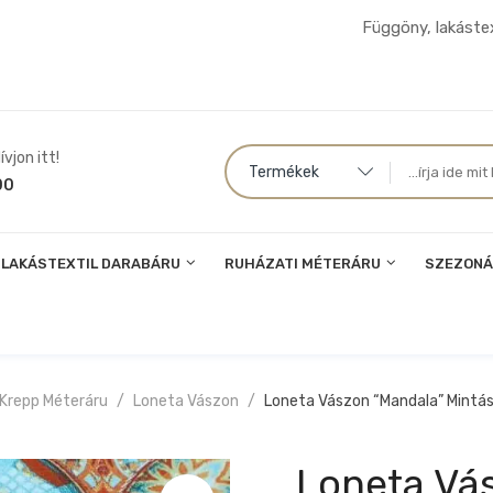
Függöny, lakástex
vjon itt!
Termékek
00
LAKÁSTEXTIL DARABÁRU
RUHÁZATI MÉTERÁRU
SZEZONÁ
 Krepp Méteráru
Loneta Vászon
Loneta Vászon “mandala” Mintá
Loneta Vá