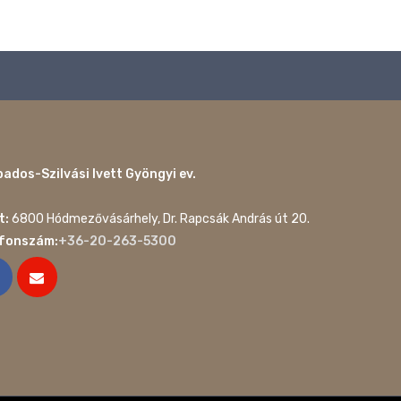
ados-Szilvási Ivett Gyöngyi ev.
t:
6800 Hódmezővásárhely, Dr. Rapcsák András út 20.
efonszám:
+36-20-263-5300