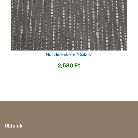
Muszlin Fekete “csíkos”
2,580
Ft
Oldalak