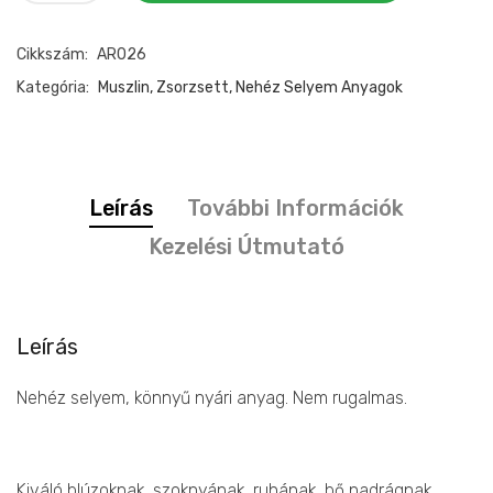
mintás
nehéz
Cikkszám:
AR026
selyem
mennyiség
Kategória:
Muszlin, Zsorzsett, Nehéz Selyem Anyagok
Leírás
További Információk
Kezelési Útmutató
Leírás
Nehéz selyem, könnyű nyári anyag. Nem rugalmas.
Kiváló blúzoknak, szoknyának, ruhának, bő nadrágnak,