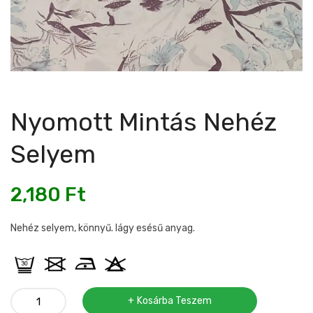
Nyomott Mintás Nehéz
Selyem
2,180
Ft
Nehéz selyem, könnyű. lágy esésű anyag.
Nyomott
Kosárba Teszem