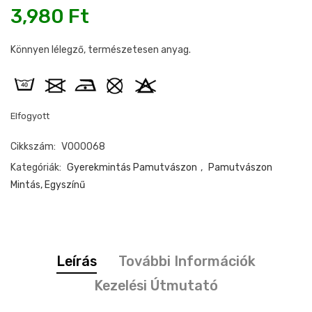
3,980
Ft
Könnyen lélegző, természetesen anyag.
Elfogyott
Cikkszám:
V000068
Kategóriák:
Gyerekmintás Pamutvászon
,
Pamutvászon
Mintás, Egyszínű
Leírás
További Információk
Kezelési Útmutató