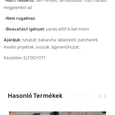
–
Matt felületű:
nem fényes, természetes, matt hatású
megjelenést ad.
–
Nem rugalmas
–
Beavatást igényel:
varrás előtt ki kell mosni.
Ajánljuk:
ruházat, babaruha, lakástextil, patchwork,
kreatív projektek, ovizsák, ágyneműhuzat,…
Készleten: ELFOGYOTT
Hasonló Termékek