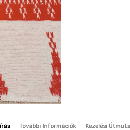
írás
További Információk
Kezelési Útmut