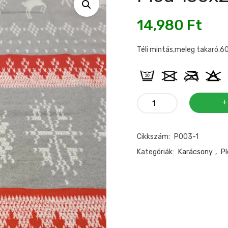
14,980
Ft
Téli mintás,meleg takaró.6
Pléd
150x200cm
Karácsonyi
Cikkszám:
P003-1
mennyiség
Kategóriák:
Karácsony
,
Pl