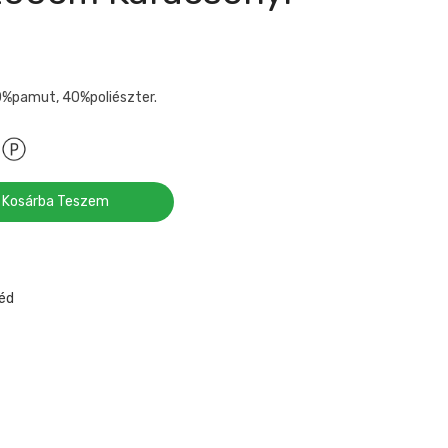
0%pamut, 40%poliészter.
Kosárba Teszem
éd