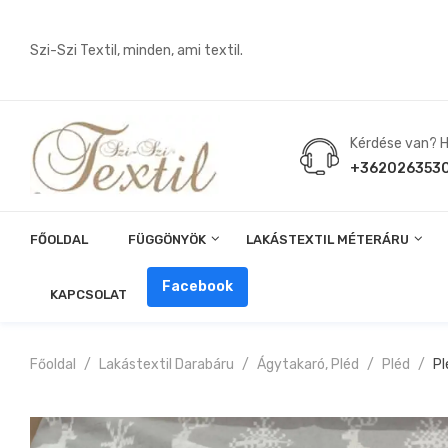
Szi-Szi Textil, minden, ami textil.
Kérdése van? Hí
+362026353
FŐOLDAL
FÜGGÖNYÖK
LAKÁSTEXTIL MÉTERÁRU
Angin, Pelenka, Milonó, Pul Anyagok
Facebook
KAPCSOLAT
Főoldal
Lakástextil Darabáru
Ágytakaró, Pléd
Pléd
Pl