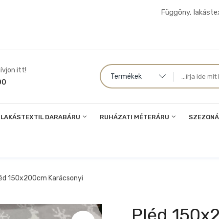
Függöny, lakástex
vjon itt!
Termékek
00
LAKÁSTEXTIL DARABÁRU
RUHÁZATI MÉTERÁRU
SZEZONÁ
éd 150x200cm Karácsonyi
Pléd 150x