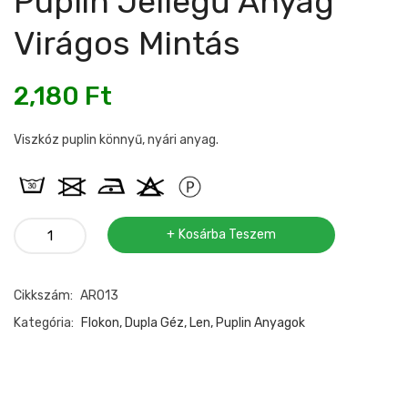
Puplin Jellegű Anyag
Virágos Mintás
2,180
Ft
Viszkóz puplin könnyű, nyári anyag.
Puplin
Kosárba Teszem
jellegű
anyag
Cikkszám:
AR013
virágos
mintás
Kategória:
Flokon, Dupla Géz, Len, Puplin Anyagok
mennyiség