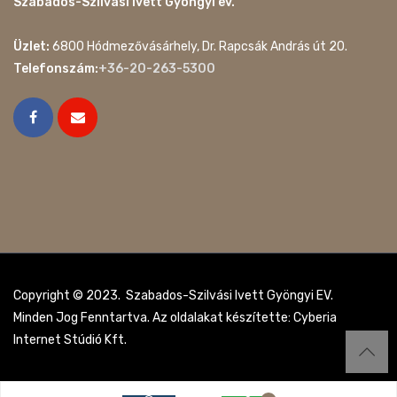
Szabados-Szilvási Ivett Gyöngyi ev.
Üzlet:
6800 Hódmezővásárhely, Dr. Rapcsák András út 20.
Telefonszám:
+36-20-263-5300
Copyright © 2023. Szabados-Szilvási Ivett Gyöngyi EV.
Minden Jog Fenntartva. Az oldalakat készítette: Cyberia
Internet Stúdió Kft.