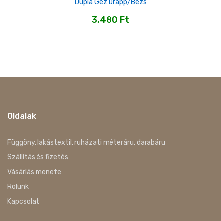
Dupla Géz Drapp/bézs
3,480
Ft
Oldalak
Függöny, lakástextil, ruházati méteráru, darabáru
Szállítás és fizetés
Vásárlás menete
Rólunk
Kapcsolat