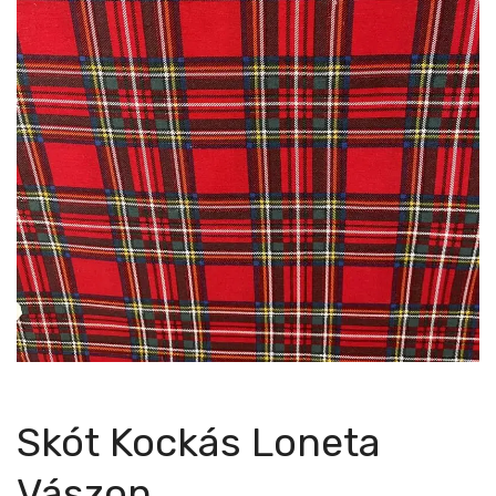
Skót Kockás Loneta
Vászon