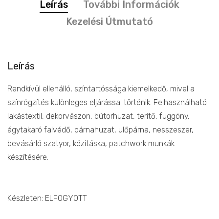
Leírás
További Információk
Kezelési Útmutató
Leírás
Rendkívül ellenálló, színtartóssága kiemelkedő, mivel a
színrögzítés különleges eljárással történik. Felhasználható
lakástextil, dekorvászon, bútorhuzat, terítő, függöny,
ágytakaró falvédő, párnahuzat, ülőpárna, nesszeszer,
bevásárló szatyor, kézitáska, patchwork munkák
készítésére.
Készleten: ELFOGYOTT