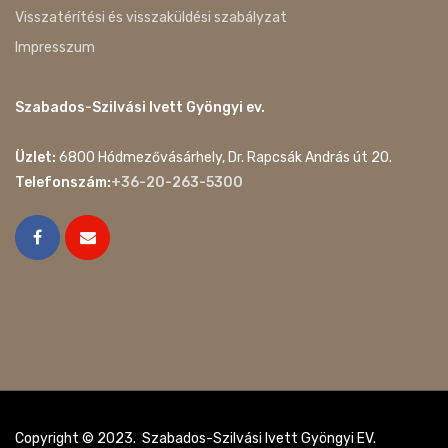
Visszatérítési és visszaküldési szabályzat
Impresszum
Szabados-Szilvási Ivett Gyöngyi ev.
Üzlet:
6800 Hódmezővásárhely, Dr. Rapcsák András út 20.
Telefonszám:
+36-20-263-5300
Copyright © 2023. Szabados-Szilvási Ivett Gyöngyi EV.