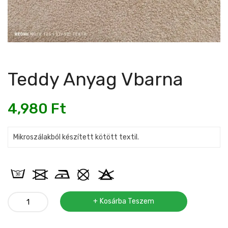
Teddy Anyag Vbarna
4,980
Ft
Mikroszálakból készített kötött textil.
Teddy
Kosárba Teszem
anyag
vbarna