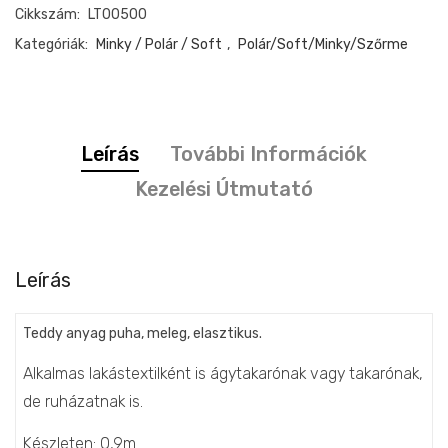
Cikkszám:
LT00500
mennyiség
Kategóriák:
Minky / Polár / Soft
,
Polár/soft/Minky/szőrme
Leírás
További Információk
Kezelési Útmutató
Leírás
Teddy anyag puha, meleg, elasztikus.
Alkalmas lakástextilként is ágytakarónak vagy takarónak,
de ruházatnak is.
Készleten: 0,9m