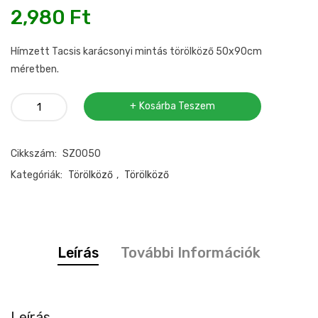
2,980
Ft
Hímzett Tacsis karácsonyi mintás törölköző 50x90cm
méretben.
Tacsis
Kosárba Teszem
Karácsonyi
Törölköző
Cikkszám:
SZ0050
50x90cm
mennyiség
Kategóriák:
Törölköző
,
Törölköző
Leírás
További Információk
Leírás