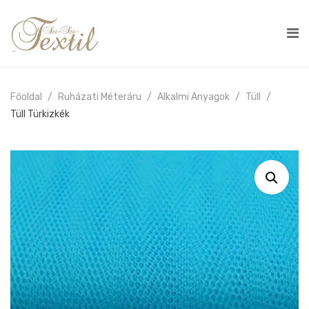
Főoldal
Ruházati Méteráru
Alkalmi Anyagok
Tüll
Tüll Türkizkék