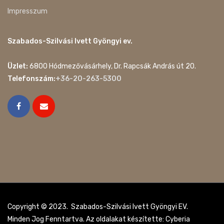
Impresszum
Szabados-Szilvási Ivett Gyöngyi ev.
Üzlet:
6800 Hódmezővásárhely, Dr. Rapcsák András út 20.
Telefonszám:
+36-20-263-5300
Copyright © 2023. Szabados-Szilvási Ivett Gyöngyi EV.
Minden Jog Fenntartva. Az oldalakat készítette: Cyberia