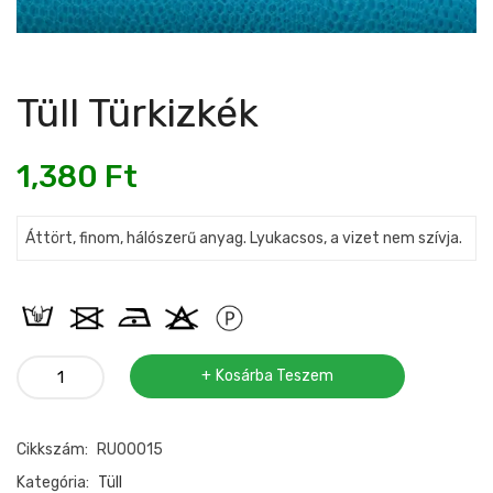
Tüll Türkizkék
1,380
Ft
Áttört, finom, hálószerű anyag. Lyukacsos, a vizet nem szívja.
Tüll
Kosárba Teszem
türkizkék
mennyiség
Cikkszám:
RU00015
Kategória:
Tüll