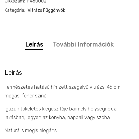
Cikkszám:
F450002
természetes
hatású
Kategória:
Vitrázs Függönyök
mennyiség
Leírás
További Információk
Leírás
Természetes hatású hímzett szegélyű vitrázs. 45 cm
magas, fehér színű.
Igazán tökéletes kiegészítője bármely helységnek a
lakásban, legyen az konyha, nappali vagy szoba.
Naturális mégis elegáns.