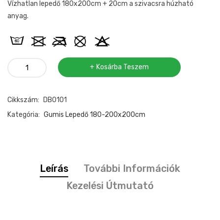
Vízhatlan lepedő 180x200cm + 20cm a szivacsra húzható
anyag.
Vízhatlan
Kosárba Teszem
gumis
lepedő
Cikkszám:
DB0101
180x200cm
mennyiség
Kategória:
Gumis Lepedő 180-200x200cm
Leírás
További Információk
Kezelési Útmutató