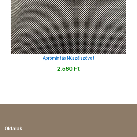
Aprómintás Műszálszövet
2,580
Ft
Oldalak