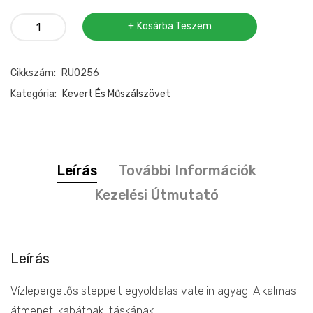
Vízlepergetős
Kosárba Teszem
steppelt
egyoldalas
Cikkszám:
RU0256
vatelin
anyag
Kategória:
Kevert És Műszálszövet
mennyiség
Leírás
További Információk
Kezelési Útmutató
Leírás
Vízlepergetős steppelt egyoldalas vatelin agyag. Alkalmas
átmeneti kabátnak, táskának.